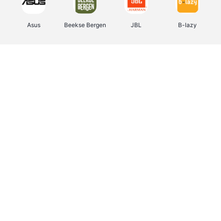
Asus
Beekse Bergen
JBL
B-lazy
Direct Ferries
Tefal
Rentcars BE
CAMPER
Holidaysuites.be
DreamLand
Stronger
Philips Hue
Yves Rocher
Babor
RAD
Marie-Stella-Maris