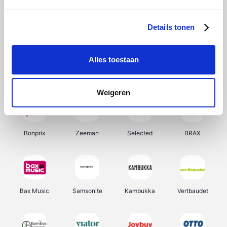
Hunkemöller
Office-Deals
Pizzahut.be
Weekendesk
Details tonen
Alles toestaan
My Jewellery
Tennis Point
Samsung
Delonghi
Weigeren
Bonprix
Zeeman
Selected
BRAX
Bax Music
Samsonite
Kambukka
Vertbaudet