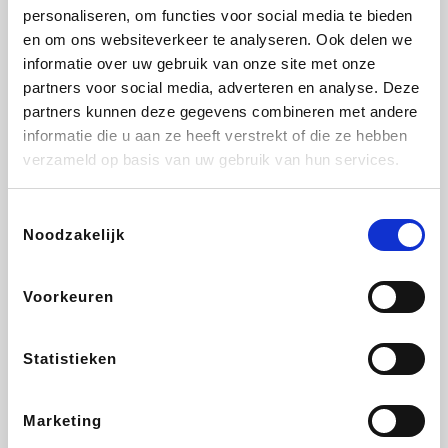
personaliseren, om functies voor social media te bieden
Beauty Plaza
Tuifly.be
Fnac
Dyson
en om ons websiteverkeer te analyseren. Ook delen we
informatie over uw gebruik van onze site met onze
partners voor social media, adverteren en analyse. Deze
partners kunnen deze gegevens combineren met andere
informatie die u aan ze heeft verstrekt of die ze hebben
Sarenza
Interhome
Schiesser
Bolt Energie
verzameld op basis van uw gebruik van hun services.
Toestemmingsselectie
Noodzakelijk
Auto5
Maxi Zoo
Lufthansa
DeubaXXL
Voorkeuren
Statistieken
Ekoi
CheapTickets.be
Tempur
About You
Marketing