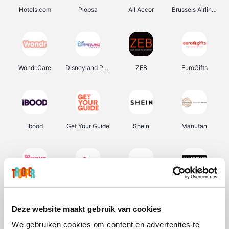
Hotels.com
Plopsa
All Accor
Brussels Airlines
Wondr.Care
Disneyland Paris
ZEB
EuroGifts
Ibood
Get Your Guide
Shein
Manutan
YourSurprise.be
Sunparks
Transavia
Maisons du Monde
Deze website maakt gebruik van cookies
We gebruiken cookies om content en advertenties te