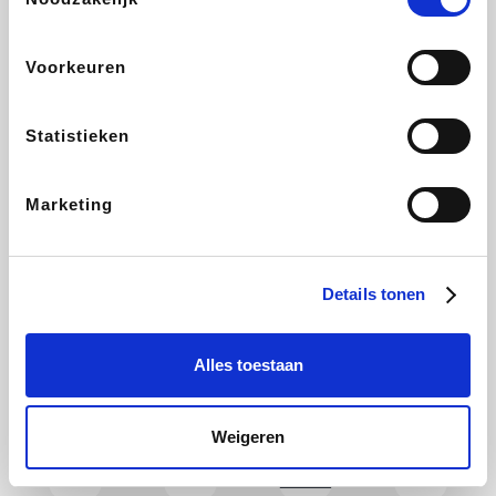
CAMPER
Holidaysuites.be
DreamLand
Stronger
Voorkeuren
Statistieken
Philips Hue
Yves Rocher
Babor
RAD
Marketing
Marie-Stella-Maris
Schäfer Shop
Walibi
Pierre et Vacances
Details tonen
Alles toestaan
Newpharma
Spartoo
Plopsa Verblijven
Warredal
Weigeren