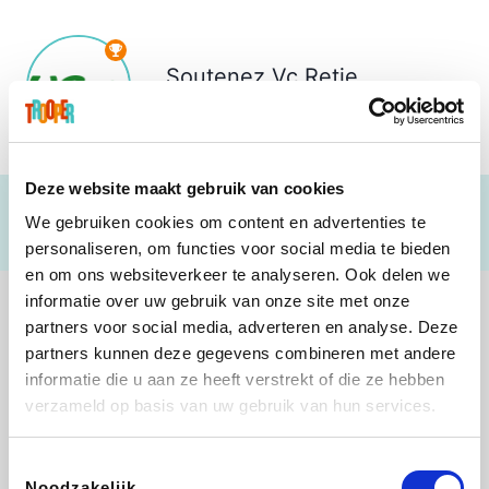
Soutenez
Vc Retie
€ 903
Deze website maakt gebruik van cookies
We gebruiken cookies om content en advertenties te
personaliseren, om functies voor social media te bieden
en om ons websiteverkeer te analyseren. Ook delen we
informatie over uw gebruik van onze site met onze
partners voor social media, adverteren en analyse. Deze
partners kunnen deze gegevens combineren met andere
informatie die u aan ze heeft verstrekt of die ze hebben
B-lazy
Direct Ferries
Tefal
Rentcars BE
verzameld op basis van uw gebruik van hun services.
Toestemmingsselectie
Noodzakelijk