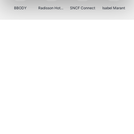
BBODY
Radisson Hotels
SNCF Connect
Isabel Marant
Ici Paris XL
BergHOFF Home
Brouwland
I-run
Moulinex
Happy Size
Atlas & Zanzibar
Kenwood
123optic
Marlies Dekkers
Lyca Mobile
LIU JO