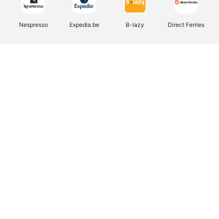
Nespresso
Expedia.be
B-lazy
Direct Ferries
Shop like you Give A Damn
Stronger
Tefal
DreamLand
Yves Rocher
Rentcars BE
CAMPER
Marie-Stella-Maris
Philips Hue
Babor
Schäfer Shop
Walibi