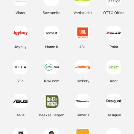
Viator
Samsonite
Vertbaudet
OTTO Office
Joybuy
Name It
JBL
Polar
Vila
Kiwi.com
Jackery
Acer
Asus
Beekse Bergen
Tamaris
Desigual