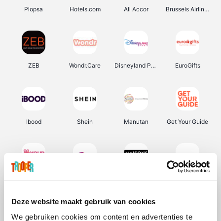
Plopsa
Hotels.com
All Accor
Brussels Airlines
ZEB
Wondr.Care
Disneyland Paris
EuroGifts
Ibood
Shein
Manutan
Get Your Guide
YourSurprise.be
Sunparks
Maisons du Monde
Transavia
Deze website maakt gebruik van cookies
We gebruiken cookies om content en advertenties te