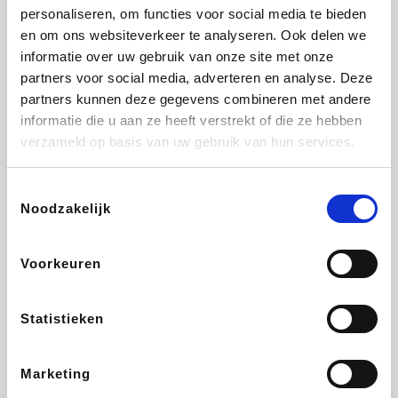
personaliseren, om functies voor social media te bieden
Fnac
Beauty Plaza
Tuifly.be
Dyson
en om ons websiteverkeer te analyseren. Ook delen we
informatie over uw gebruik van onze site met onze
partners voor social media, adverteren en analyse. Deze
partners kunnen deze gegevens combineren met andere
informatie die u aan ze heeft verstrekt of die ze hebben
Weekendesk
Sarenza
Schiesser
Interhome
verzameld op basis van uw gebruik van hun services.
Toestemmingsselectie
Noodzakelijk
Bolt Energie
Maxi Zoo
Auto5
Lufthansa
Voorkeuren
Statistieken
CheapTickets.be
Hunkemöller
Tempur
DeubaXXL
Marketing