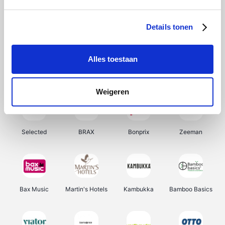
About You
Ekoi
Office-Deals
Pizzahut.be
Details tonen
Alles toestaan
Samsung
My Jewellery
Delonghi
Tennis Point
Weigeren
Selected
BRAX
Bonprix
Zeeman
Bax Music
Martin's Hotels
Kambukka
Bamboo Basics