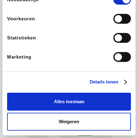
CAMPER
Holidaysuites.be
DreamLand
Stronger
Voorkeuren
Statistieken
Philips Hue
Yves Rocher
Babor
RAD
Marketing
Marie-Stella-Maris
Schäfer Shop
Walibi
Pierre et Vacances
Details tonen
Alles toestaan
Newpharma
Spartoo
Plopsa Verblijven
Warredal
Weigeren