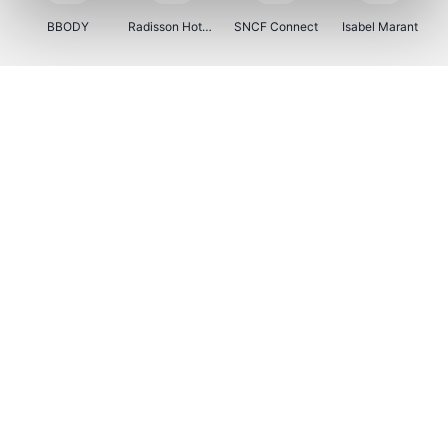
BBODY
Radisson Hotels
SNCF Connect
Isabel Marant
Ici Paris XL
BergHOFF Home
Brouwland
I-run
Moulinex
Happy Size
Atlas & Zanzibar
Kenwood
123optic
Marlies Dekkers
Lyca Mobile
LIU JO