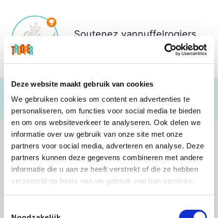
Soutenez
vannuffelrogiers
€ 115
Deze website maakt gebruik van cookies
We gebruiken cookies om content en advertenties te
personaliseren, om functies voor social media te bieden
en om ons websiteverkeer te analyseren. Ook delen we
informatie over uw gebruik van onze site met onze
partners voor social media, adverteren en analyse. Deze
partners kunnen deze gegevens combineren met andere
informatie die u aan ze heeft verstrekt of die ze hebben
B-lazy
Direct Ferries
Tefal
Rentcars BE
verzameld op basis van uw gebruik van hun services.
Toestemmingsselectie
Noodzakelijk