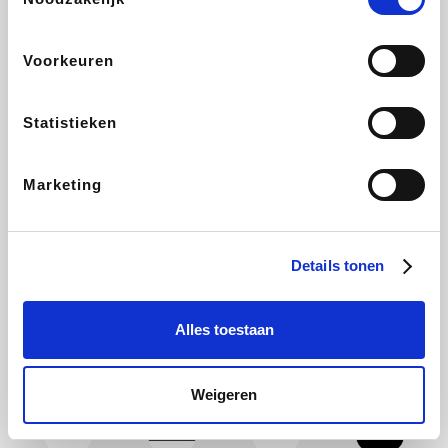
Tefal
Rentcars BE
CAMPER
Holidaysuites.be
Voorkeuren
Statistieken
DreamLand
Philips Hue
Yves Rocher
Babor
Marketing
RAD
Marie-Stella-Maris
Schäfer Shop
Walibi
Details tonen
Alles toestaan
Pierre et Vacances
Spartoo
Warredal
BBODY
Weigeren