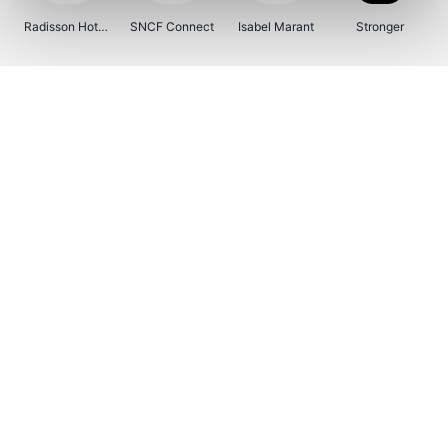
Radisson Hotels
SNCF Connect
Isabel Marant
Stronger
Ici Paris XL
BergHOFF Home
Brouwland
I-run
Moulinex
Happy Size
Atlas & Zanzibar
Kenwood
123optic
Marlies Dekkers
Lyca Mobile
LIU JO