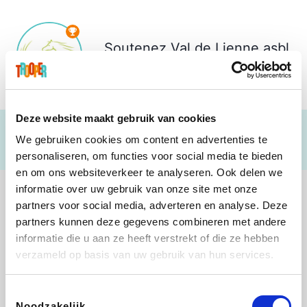
Soutenez
Val de Lienne asbl
€ 200
Deze website maakt gebruik van cookies
We gebruiken cookies om content en advertenties te
personaliseren, om functies voor social media te bieden
en om ons websiteverkeer te analyseren. Ook delen we
informatie over uw gebruik van onze site met onze
partners voor social media, adverteren en analyse. Deze
partners kunnen deze gegevens combineren met andere
informatie die u aan ze heeft verstrekt of die ze hebben
JBL
Pixartprinting
B-lazy
Direct Ferries
verzameld op basis van uw gebruik van hun services.
Toestemmingsselectie
Noodzakelijk