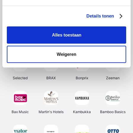
About You
Ekoi
Office-Deals
Pizzahut.be
Details tonen
Alles toestaan
Samsung
My Jewellery
Delonghi
Tennis Point
Weigeren
Selected
BRAX
Bonprix
Zeeman
Bax Music
Martin's Hotels
Kambukka
Bamboo Basics