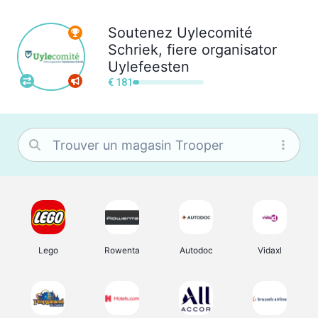
Soutenez
Uylecomité
Schriek, fiere organisator
Uylefeesten
€ 181
Lego
Rowenta
Autodoc
Vidaxl