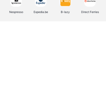
Nespresso
Expedia.be
B-lazy
Direct Ferries
Shop like you Give A Damn
Stronger
Tefal
DreamLand
Yves Rocher
Rentcars BE
CAMPER
Marie-Stella-Maris
Philips Hue
Babor
Schäfer Shop
Walibi