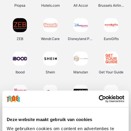
Plopsa
Hotels.com
All Accor
Brussels Airlines
ZEB
Wondr.Care
Disneyland Paris
EuroGifts
Ibood
Shein
Manutan
Get Your Guide
YourSurprise.be
Sunparks
Maisons du Monde
Transavia
Deze website maakt gebruik van cookies
We gebruiken cookies om content en advertenties te