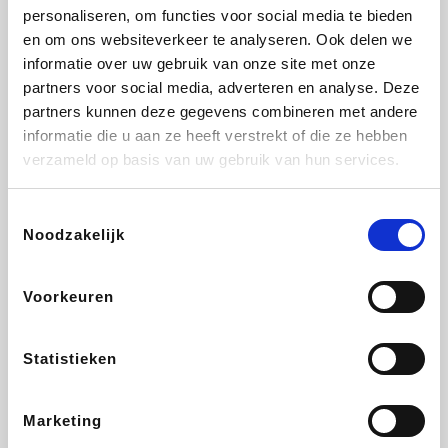
personaliseren, om functies voor social media te bieden
Fnac
Beauty Plaza
Tuifly.be
Dyson
en om ons websiteverkeer te analyseren. Ook delen we
informatie over uw gebruik van onze site met onze
partners voor social media, adverteren en analyse. Deze
partners kunnen deze gegevens combineren met andere
informatie die u aan ze heeft verstrekt of die ze hebben
Weekendesk
Sarenza
Schiesser
Interhome
verzameld op basis van uw gebruik van hun services.
Toestemmingsselectie
Noodzakelijk
Bolt Energie
Maxi Zoo
Auto5
Lufthansa
Voorkeuren
Statistieken
CheapTickets.be
Hunkemöller
Tempur
DeubaXXL
Marketing