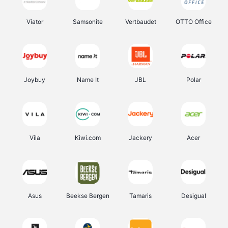
Viator
Samsonite
Vertbaudet
OTTO Office
Joybuy
Name It
JBL
Polar
Vila
Kiwi.com
Jackery
Acer
Asus
Beekse Bergen
Tamaris
Desigual