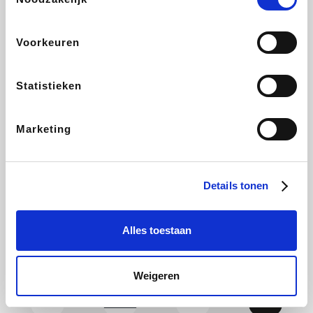
CAMPER
Yves Rocher
Stronger
Philips Hue
Voorkeuren
Statistieken
Babor
RAD
Schäfer Shop
Marie-Stella-Maris
Marketing
Walibi
Pierre et Vacances
Spartoo
Plopsa Verblijven
Details tonen
Alles toestaan
Warredal
Pixartprinting
BBODY
Holidaysuites.be
Weigeren