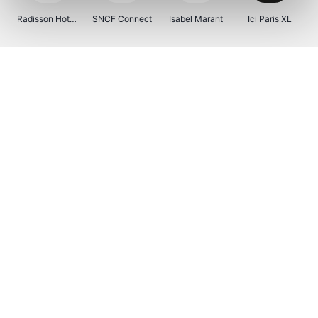
Radisson Hotels
SNCF Connect
Isabel Marant
Ici Paris XL
BergHOFF Home
Brouwland
I-run
Moulinex
Happy Size
Atlas & Zanzibar
Visiondirect
Kenwood
123optic
Marlies Dekkers
Lyca Mobile
Tiqets