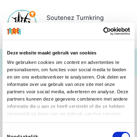
Soutenez
Turnkring
Vlamertinge vzw
€ 1.749
Deze website maakt gebruik van cookies
We gebruiken cookies om content en advertenties te
personaliseren, om functies voor social media te bieden
en om ons websiteverkeer te analyseren. Ook delen we
informatie over uw gebruik van onze site met onze
partners voor social media, adverteren en analyse. Deze
partners kunnen deze gegevens combineren met andere
informatie die u aan ze heeft verstrekt of die ze hebben
Shop like you Give A Damn
Tefal
Rentcars BE
DreamLand
verzameld op basis van uw gebruik van hun services.
Toestemmingsselectie
Noodzakelijk