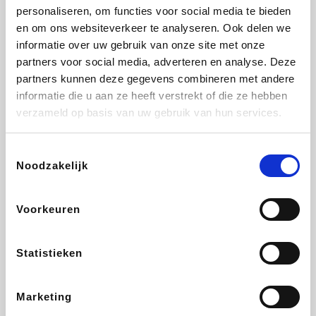
personaliseren, om functies voor social media te bieden
Beauty Plaza
Tuifly.be
Fnac
Dyson
en om ons websiteverkeer te analyseren. Ook delen we
informatie over uw gebruik van onze site met onze
partners voor social media, adverteren en analyse. Deze
partners kunnen deze gegevens combineren met andere
informatie die u aan ze heeft verstrekt of die ze hebben
Sarenza
Interhome
Schiesser
Bolt Energie
verzameld op basis van uw gebruik van hun services.
Toestemmingsselectie
Noodzakelijk
Auto5
Maxi Zoo
Lufthansa
DeubaXXL
Voorkeuren
Statistieken
Ekoi
CheapTickets.be
Tempur
About You
Marketing