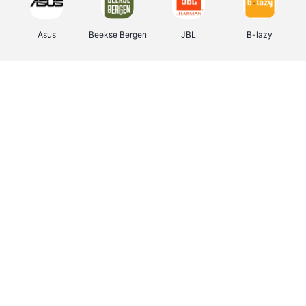
Asus
Beekse Bergen
JBL
B-lazy
Direct Ferries
Tefal
Rentcars BE
CAMPER
Holidaysuites.be
DreamLand
Stronger
Philips Hue
Yves Rocher
Babor
RAD
Marie-Stella-Maris