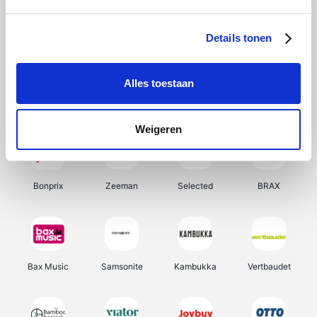
Hunkemöller
Office-Deals
Pizzahut.be
Weekendesk
Details tonen
Alles toestaan
My Jewellery
Tennis Point
Samsung
Delonghi
Weigeren
Bonprix
Zeeman
Selected
BRAX
Bax Music
Samsonite
Kambukka
Vertbaudet