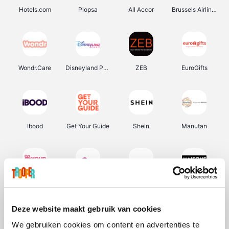
Hotels.com
Plopsa
All Accor
Brussels Airlines
Wondr.Care
Disneyland Paris
ZEB
EuroGifts
Ibood
Get Your Guide
Shein
Manutan
YourSurprise.be
Sunparks
Transavia
Maisons du Monde
Deze website maakt gebruik van cookies
We gebruiken cookies om content en advertenties te