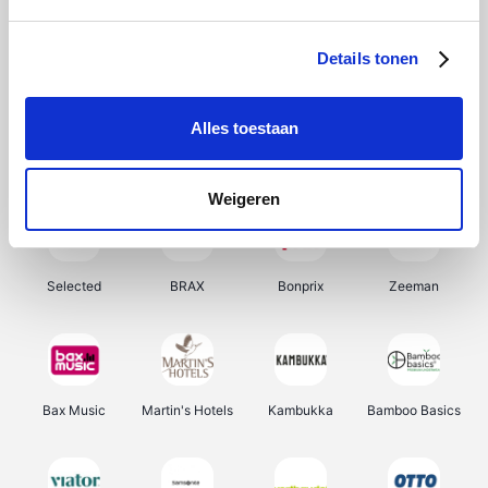
About You
Ekoi
Office-Deals
Pizzahut.be
Details tonen
Alles toestaan
Samsung
My Jewellery
Delonghi
Tennis Point
Weigeren
Selected
BRAX
Bonprix
Zeeman
Bax Music
Martin's Hotels
Kambukka
Bamboo Basics