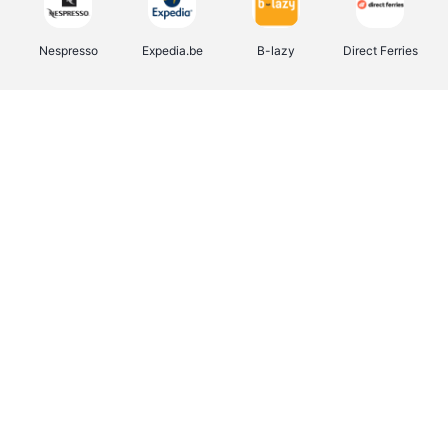
Nespresso
Expedia.be
B-lazy
Direct Ferries
Shop like you Give A Damn
Stronger
Tefal
DreamLand
Yves Rocher
Rentcars BE
CAMPER
Marie-Stella-Maris
Philips Hue
Babor
Schäfer Shop
Walibi