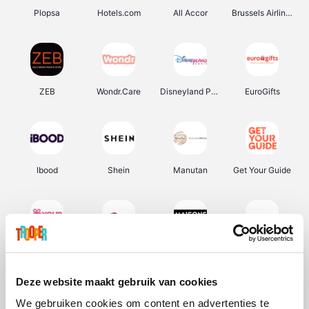
Plopsa
Hotels.com
All Accor
Brussels Airlines
ZEB
Wondr.Care
Disneyland Paris
EuroGifts
Ibood
Shein
Manutan
Get Your Guide
YourSurprise.be
Sunparks
Maisons du Monde
Transavia
Deze website maakt gebruik van cookies
We gebruiken cookies om content en advertenties te