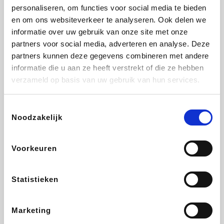
personaliseren, om functies voor social media te bieden
Fnac
Beauty Plaza
Tuifly.be
Dyson
en om ons websiteverkeer te analyseren. Ook delen we
informatie over uw gebruik van onze site met onze
partners voor social media, adverteren en analyse. Deze
partners kunnen deze gegevens combineren met andere
informatie die u aan ze heeft verstrekt of die ze hebben
Weekendesk
Sarenza
Schiesser
Interhome
verzameld op basis van uw gebruik van hun services.
Toestemmingsselectie
Noodzakelijk
Bolt Energie
Maxi Zoo
Auto5
Lufthansa
Voorkeuren
Statistieken
CheapTickets.be
Hunkemöller
Tempur
DeubaXXL
Marketing