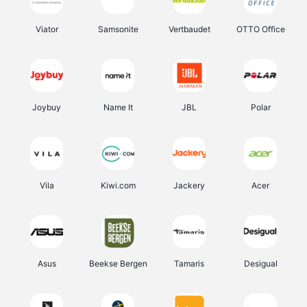
Viator
Samsonite
Vertbaudet
OTTO Office
Joybuy
Name It
JBL
Polar
Vila
Kiwi.com
Jackery
Acer
Asus
Beekse Bergen
Tamaris
Desigual