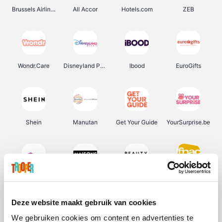
Brussels Airlines
All Accor
Hotels.com
ZEB
Wondr.Care
Disneyland Paris
Ibood
EuroGifts
Shein
Manutan
Get Your Guide
YourSurprise.be
Sunparks
Maisons du Monde
Beauty Plaza
Fnac
Deze website maakt gebruik van cookies
We gebruiken cookies om content en advertenties te