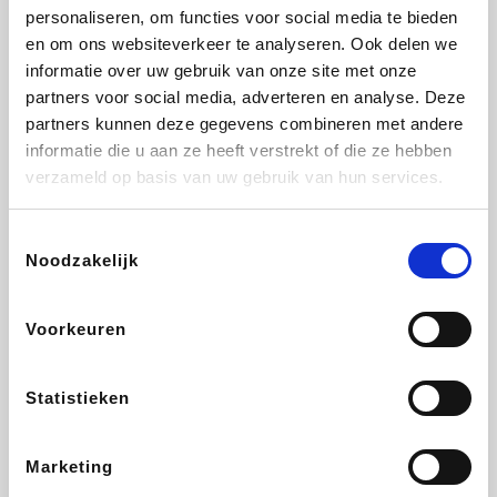
personaliseren, om functies voor social media te bieden
Transavia
Tuifly.be
Dyson
Sarenza
en om ons websiteverkeer te analyseren. Ook delen we
informatie over uw gebruik van onze site met onze
partners voor social media, adverteren en analyse. Deze
partners kunnen deze gegevens combineren met andere
informatie die u aan ze heeft verstrekt of die ze hebben
Weekendesk
Schiesser
Interhome
Maxi Zoo
verzameld op basis van uw gebruik van hun services.
Toestemmingsselectie
Noodzakelijk
Bolt Energie
Auto5
Lufthansa
CheapTickets.be
Voorkeuren
Statistieken
Tempur
Hunkemöller
DeubaXXL
About You
Marketing