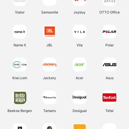
Viator
Samsonite
Joybuy
OTTO Office
Name It
JBL
Vila
Polar
Kiwi.com
Jackery
Acer
Asus
Beekse Bergen
Tamaris
Desigual
Tefal