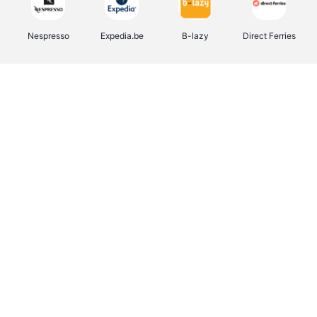
Nespresso
Expedia.be
B-lazy
Direct Ferries
Shop like you Give A Damn
Stronger
DreamLand
Yves Rocher
Rentcars BE
CAMPER
Marie-Stella-Maris
Philips Hue
Babor
Schäfer Shop
Walibi
Pierre et Vacances