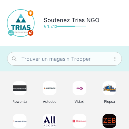
Soutenez
Trias NGO
€ 1.212
Rowenta
Autodoc
Vidaxl
Plopsa