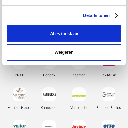
Ekoi
Office-Deals
Pizzahut.be
Samsung
Details tonen
Alles toestaan
My Jewellery
Delonghi
Tennis Point
Selected
Weigeren
BRAX
Bonprix
Zeeman
Bax Music
Martin's Hotels
Kambukka
Vertbaudet
Bamboo Basics