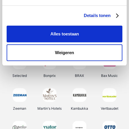
About You
Ekoi
Office-Deals
Pizzahut.be
Details tonen
Alles toestaan
Samsung
Delonghi
Tennis Point
My Jewellery
Weigeren
Selected
Bonprix
BRAX
Bax Music
Zeeman
Martin's Hotels
Kambukka
Vertbaudet