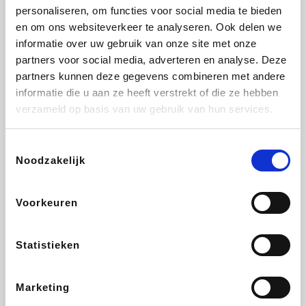
personaliseren, om functies voor social media te bieden
Beauty Plaza
Fnac
Tuifly.be
Dyson
en om ons websiteverkeer te analyseren. Ook delen we
informatie over uw gebruik van onze site met onze
partners voor social media, adverteren en analyse. Deze
partners kunnen deze gegevens combineren met andere
informatie die u aan ze heeft verstrekt of die ze hebben
Weekendesk
Sarenza
Schiesser
Interhome
verzameld op basis van uw gebruik van hun services.
Toestemmingsselectie
Noodzakelijk
Bolt Energie
Auto5
Maxi Zoo
Lufthansa
Voorkeuren
Statistieken
CheapTickets.be
Hunkemöller
Tempur
DeubaXXL
Marketing