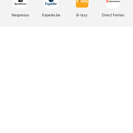
Nespresso
Expedia.be
B-lazy
Direct Ferries
Shop like you Give A Damn
Tefal
Rentcars BE
DreamLand
CAMPER
Yves Rocher
Stronger
Philips Hue
Babor
RAD
Schäfer Shop
Marie-Stella-Maris