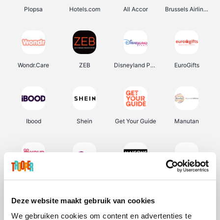
Plopsa
Hotels.com
All Accor
Brussels Airlines
Wondr.Care
ZEB
Disneyland Paris
EuroGifts
Ibood
Shein
Get Your Guide
Manutan
YourSurprise.be
Sunparks
Maisons du Monde
Transavia
Deze website maakt gebruik van cookies
We gebruiken cookies om content en advertenties te