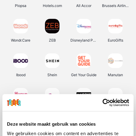
Plopsa
Hotels.com
All Accor
Brussels Airlines
Wondr.Care
ZEB
Disneyland Paris
EuroGifts
Ibood
Shein
Get Your Guide
Manutan
YourSurprise.be
Sunparks
Maisons du Monde
Transavia
Deze website maakt gebruik van cookies
We gebruiken cookies om content en advertenties te