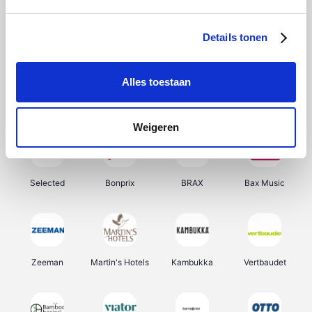
About You
Ekoi
Office-Deals
Pizzahut.be
Details tonen
Alles toestaan
Samsung
Delonghi
Tennis Point
My Jewellery
Weigeren
Selected
Bonprix
BRAX
Bax Music
Zeeman
Martin's Hotels
Kambukka
Vertbaudet