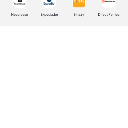
Nespresso
Expedia.be
B-lazy
Direct Ferries
Shop like you Give A Damn
Tefal
Rentcars BE
DreamLand
CAMPER
Yves Rocher
Stronger
Philips Hue
Babor
RAD
Schäfer Shop
Marie-Stella-Maris