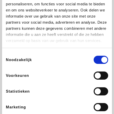
personaliseren, om functies voor social media te bieden
Beauty Plaza
Fnac
Tuifly.be
Dyson
en om ons websiteverkeer te analyseren. Ook delen we
informatie over uw gebruik van onze site met onze
partners voor social media, adverteren en analyse. Deze
partners kunnen deze gegevens combineren met andere
informatie die u aan ze heeft verstrekt of die ze hebben
Weekendesk
Sarenza
Schiesser
Interhome
verzameld op basis van uw gebruik van hun services.
Toestemmingsselectie
Noodzakelijk
Bolt Energie
Auto5
Maxi Zoo
Lufthansa
Voorkeuren
Statistieken
CheapTickets.be
Hunkemöller
Tempur
DeubaXXL
Marketing