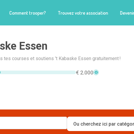
Comment trooper?
Trouvez votre association
Devenir
aske Essen
is tes courses et soutiens 't Kabaske Essen gratuitement !
€ 2.000