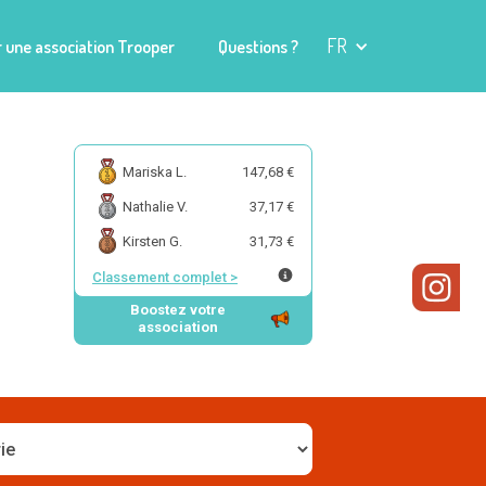
FR
 une association Trooper
Questions ?
Mariska L.
147,68 €
Nathalie V.
37,17 €
Kirsten G.
31,73 €
Classement complet
>
Boostez votre
association