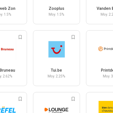
web Zon
Zooplus
Vanden 
y.
1.5
%
Moy.
1.5
%
Moy.
2.
Bruneau
Tui.be
Printd
y.
2.62
%
Moy.
2.25
%
Moy.