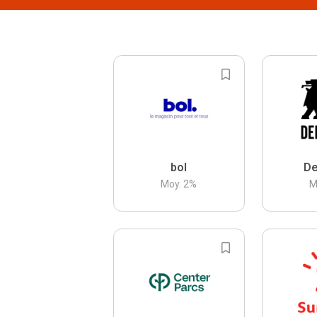
bol
De
Moy.
2
%
M