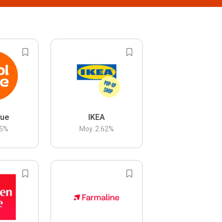
lue
IKEA
5
%
Moy.
2.62
%