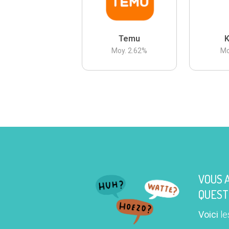
Temu
K
Moy.
2.62
%
Mo
VOUS 
QUEST
Voici
le