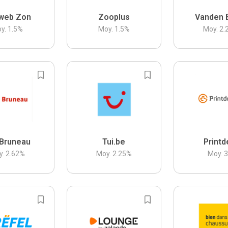
web Zon
Zooplus
Vanden 
y.
1.5
%
Moy.
1.5
%
Moy.
2.
Bruneau
Tui.be
Printd
y.
2.62
%
Moy.
2.25
%
Moy.