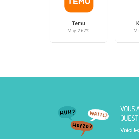
Temu
K
Moy.
2.62
%
Mo
VOUS 
QUEST
Voici
le