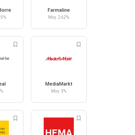
Borre
Farmaline
25
%
Moy.
2.62
%
eal
MediaMarkt
3
%
Moy.
3
%