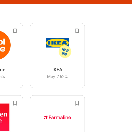
lue
IKEA
5
%
Moy.
2.62
%