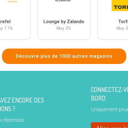
refel
Lounge by Zalando
Torf
y.
1.1
%
Moy.
2
%
Moy.
Découvre plus de 1000 autres magasins
CONNECTEZ-VO
BORD
AVEZ ENCORE DES
IONS ?
Uniquement pour
s réponses