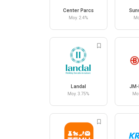
Center Parcs
Sun
Moy.
2.4
%
Mo
Landal
JM-
Moy.
3.75
%
Mo