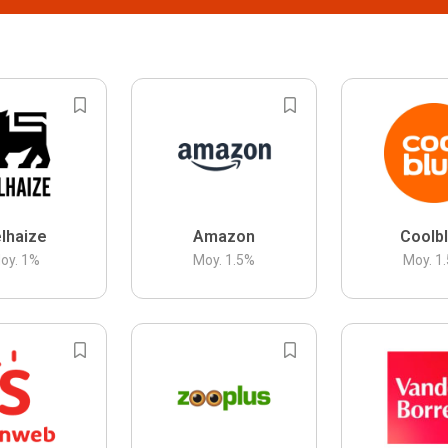
lhaize
Amazon
Coolb
oy.
1
%
Moy.
1.5
%
Moy.
1.