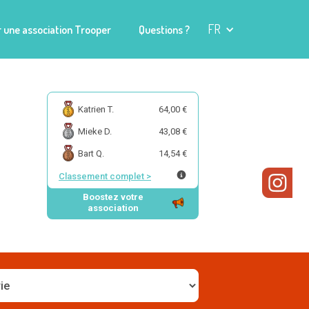
FR
 une association Trooper
Questions ?
Katrien T.
64,00 €
Mieke D.
43,08 €
Bart Q.
14,54 €
Classement complet
>
Boostez votre
association