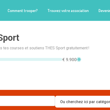
Comment trooper?
Trouvez votre association
Devenir
Sport
is tes courses et soutiens THES Sport gratuitement !
€ 9.900