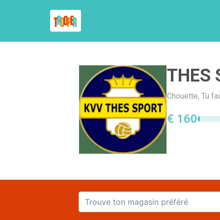
THES 
Chouette, Tu fa
€ 160