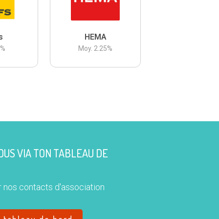
s
HEMA
3
%
Moy.
2.25
%
US VIA TON TABLEAU DE
 nos contacts d'association