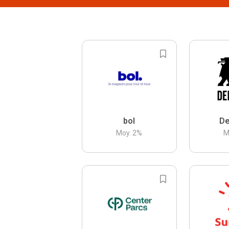
bol
De
Moy.
2
%
M