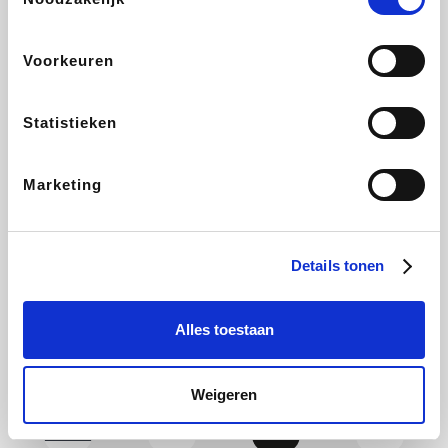
Yves Rocher
Rentcars BE
CAMPER
Marie-Stella-Maris
Voorkeuren
Statistieken
Philips Hue
Babor
Schäfer Shop
Walibi
Marketing
Pierre et Vacances
RAD
Spartoo
Plopsa Verblijven
Details tonen
Alles toestaan
Pixartprinting
BBODY
Holidaysuites.be
Radisson Hotels
Weigeren