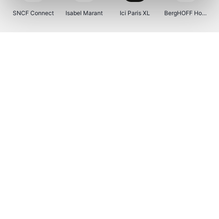
SNCF Connect
Isabel Marant
Ici Paris XL
BergHOFF Home
Kenwood
Brouwland
I-run
Moulinex
Happy Size
Atlas & Zanzibar
Visiondirect
123optic
Warredal
Marlies Dekkers
Lyca Mobile
Tiqets