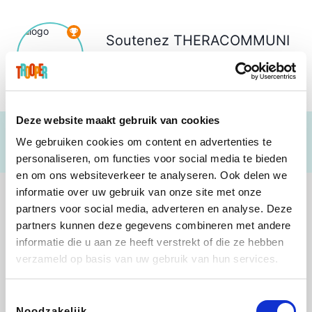
Soutenez
THERACOMMUNI
ASBL
€ 45
Deze website maakt gebruik van cookies
We gebruiken cookies om content en advertenties te
personaliseren, om functies voor social media te bieden
en om ons websiteverkeer te analyseren. Ook delen we
informatie over uw gebruik van onze site met onze
partners voor social media, adverteren en analyse. Deze
partners kunnen deze gegevens combineren met andere
informatie die u aan ze heeft verstrekt of die ze hebben
Shop like you Give A Damn
Stronger
Tefal
DreamLand
verzameld op basis van uw gebruik van hun services.
Toestemmingsselectie
Noodzakelijk