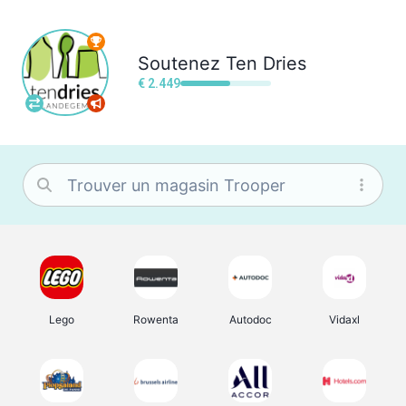
Soutenez
Ten Dries
€ 2.449
Lego
Rowenta
Autodoc
Vidaxl