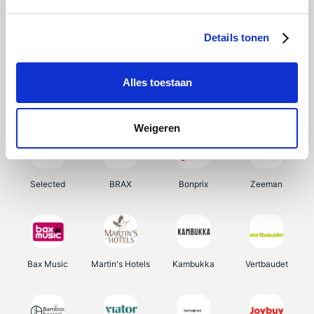
About You
Ekoi
Office-Deals
Pizzahut.be
Details tonen
Alles toestaan
Samsung
My Jewellery
Delonghi
Tennis Point
Weigeren
Selected
BRAX
Bonprix
Zeeman
Bax Music
Martin's Hotels
Kambukka
Vertbaudet