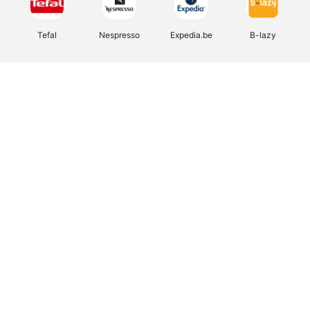
Tefal
Nespresso
Expedia.be
B-lazy
Direct Ferries
Shop like you Give A Damn
Stronger
DreamLand
Yves Rocher
Rentcars BE
CAMPER
Marie-Stella-Maris
Philips Hue
Babor
Schäfer Shop
Walibi