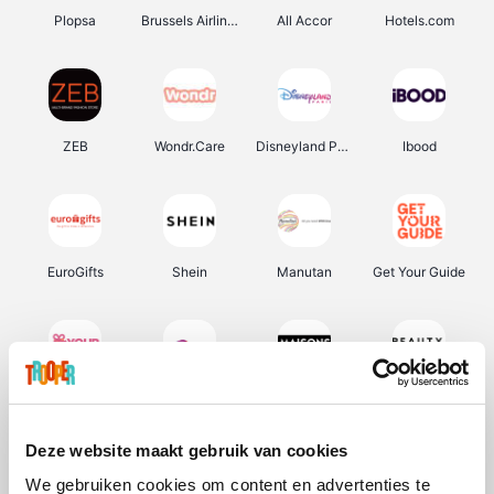
Plopsa
Brussels Airlines
All Accor
Hotels.com
ZEB
Wondr.Care
Disneyland Paris
Ibood
EuroGifts
Shein
Manutan
Get Your Guide
YourSurprise.be
Sunparks
Maisons du Monde
Beauty Plaza
Deze website maakt gebruik van cookies
We gebruiken cookies om content en advertenties te