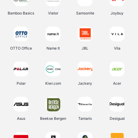
Bamboo Basics
Viator
Samsonite
Joybuy
OTTO Office
Name It
JBL
Vila
Polar
Kiwi.com
Jackery
Acer
Asus
Beekse Bergen
Tamaris
Desigual