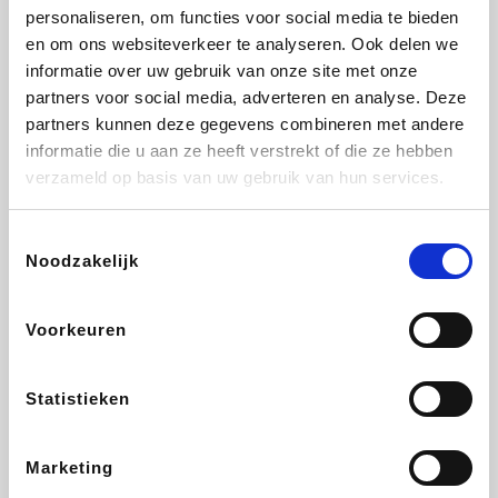
personaliseren, om functies voor social media te bieden
Fnac
Transavia
Tuifly.be
Dyson
en om ons websiteverkeer te analyseren. Ook delen we
informatie over uw gebruik van onze site met onze
partners voor social media, adverteren en analyse. Deze
partners kunnen deze gegevens combineren met andere
informatie die u aan ze heeft verstrekt of die ze hebben
Sarenza
Weekendesk
Schiesser
Interhome
verzameld op basis van uw gebruik van hun services.
Toestemmingsselectie
Noodzakelijk
Maxi Zoo
Bolt Energie
Auto5
Lufthansa
Voorkeuren
Statistieken
CheapTickets.be
Tempur
Hunkemöller
DeubaXXL
Marketing