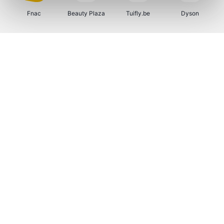
Fnac
Beauty Plaza
Tuifly.be
Dyson
Weekendesk
Sarenza
Schiesser
Interhome
Bolt Energie
Maxi Zoo
Auto5
Lufthansa
CheapTickets.be
Hunkemöller
Tempur
DeubaXXL