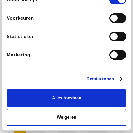
Plopsa
Hotels.com
All Accor
Brussels Airlines
Voorkeuren
Statistieken
ZEB
Wondr.Care
Disneyland Paris
EuroGifts
Marketing
Ibood
Shein
Manutan
Get Your Guide
Details tonen
Alles toestaan
YourSurprise.be
Sunparks
Maisons du Monde
Transavia
Weigeren