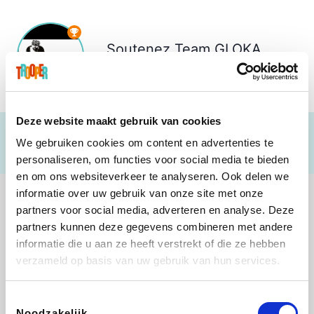
Soutenez
Team GLOKA
€ 418
Deze website maakt gebruik van cookies
We gebruiken cookies om content en advertenties te
personaliseren, om functies voor social media te bieden
en om ons websiteverkeer te analyseren. Ook delen we
informatie over uw gebruik van onze site met onze
partners voor social media, adverteren en analyse. Deze
partners kunnen deze gegevens combineren met andere
informatie die u aan ze heeft verstrekt of die ze hebben
Shop like you Give A Damn
Stronger
Tefal
DreamLand
verzameld op basis van uw gebruik van hun services.
Toestemmingsselectie
Noodzakelijk