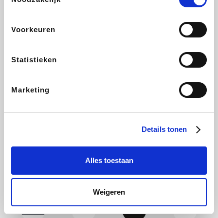
Yves Rocher
Rentcars BE
CAMPER
Marie-Stella-Maris
Voorkeuren
Statistieken
Philips Hue
Babor
Schäfer Shop
Walibi
Marketing
Pierre et Vacances
RAD
Spartoo
Plopsa Verblijven
Details tonen
Alles toestaan
Pixartprinting
BBODY
Holidaysuites.be
Radisson Hotels
Weigeren