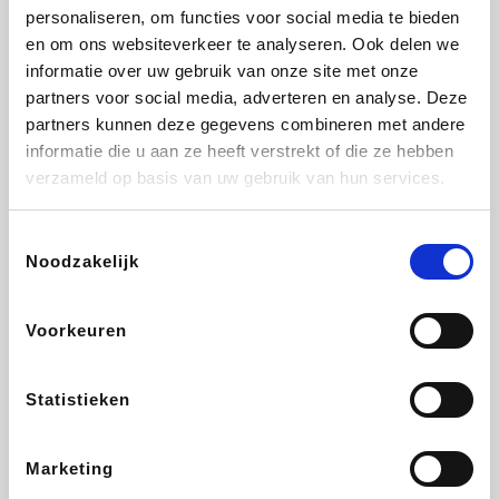
personaliseren, om functies voor social media te bieden
Beauty Plaza
Fnac
Tuifly.be
Dyson
en om ons websiteverkeer te analyseren. Ook delen we
informatie over uw gebruik van onze site met onze
partners voor social media, adverteren en analyse. Deze
partners kunnen deze gegevens combineren met andere
informatie die u aan ze heeft verstrekt of die ze hebben
Weekendesk
Sarenza
Schiesser
Interhome
verzameld op basis van uw gebruik van hun services.
Toestemmingsselectie
Noodzakelijk
Bolt Energie
Auto5
Maxi Zoo
Lufthansa
Voorkeuren
Statistieken
CheapTickets.be
Hunkemöller
Tempur
DeubaXXL
Marketing