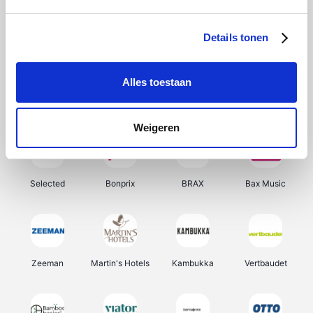
About You
Ekoi
Office-Deals
Pizzahut.be
Details tonen
Alles toestaan
Samsung
Delonghi
Tennis Point
My Jewellery
Weigeren
Selected
Bonprix
BRAX
Bax Music
Zeeman
Martin's Hotels
Kambukka
Vertbaudet