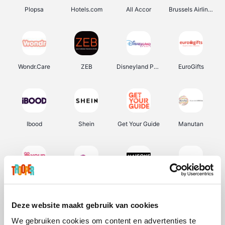
Plopsa
Hotels.com
All Accor
Brussels Airlines
Wondr.Care
ZEB
Disneyland Paris
EuroGifts
Ibood
Shein
Get Your Guide
Manutan
YourSurprise.be
Sunparks
Maisons du Monde
Transavia
Deze website maakt gebruik van cookies
We gebruiken cookies om content en advertenties te