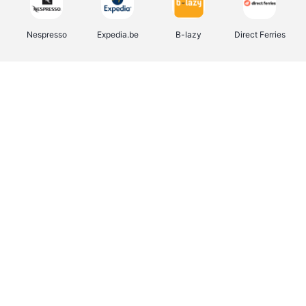
Nespresso
Expedia.be
B-lazy
Direct Ferries
Shop like you Give A Damn
Tefal
Rentcars BE
DreamLand
CAMPER
Yves Rocher
Stronger
Philips Hue
Babor
RAD
Schäfer Shop
Marie-Stella-Maris