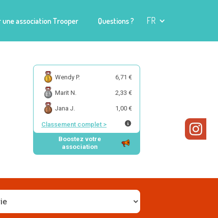
FR
 une association Trooper
Questions ?
Wendy P.
6,71 €
Marit N.
2,33 €
Jana J.
1,00 €
Classement complet
>
Boostez votre
association