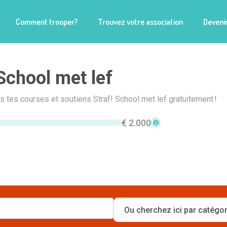
Comment trooper?
Trouvez votre association
Devenir
 School met lef
is tes courses et soutiens Straf! School met lef gratuitement !
€ 2.000