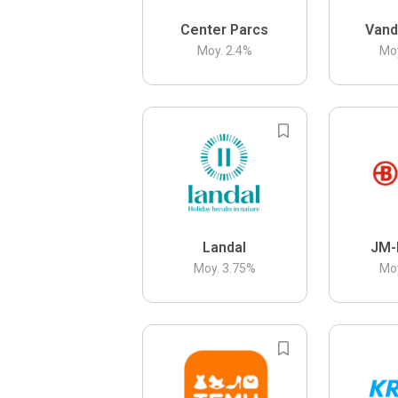
Center Parcs
Vand
Moy.
2.4
%
Mo
Landal
JM-
Moy.
3.75
%
Mo