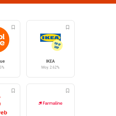
lue
IKEA
5
%
Moy.
2.62
%