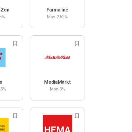
 Zon
Farmaline
5
%
Moy.
2.62
%
be
MediaMarkt
25
%
Moy.
3
%