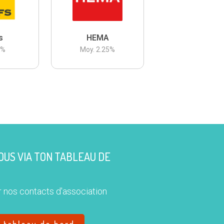
s
HEMA
3
%
Moy.
2.25
%
US VIA TON TABLEAU DE
 nos contacts d'association