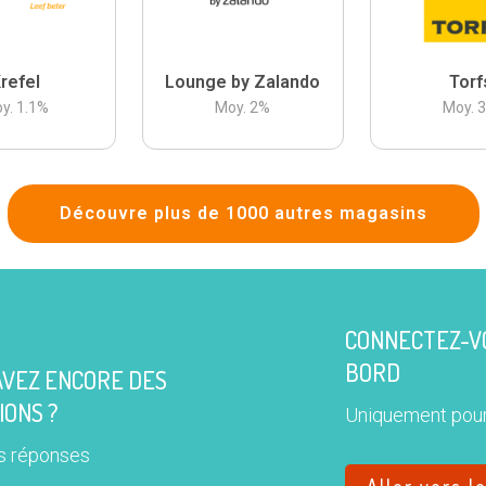
refel
Lounge by Zalando
Torf
y.
1.1
%
Moy.
2
%
Moy.
Découvre plus de 1000 autres magasins
CONNECTEZ-VO
BORD
AVEZ ENCORE DES
IONS ?
Uniquement pour
s réponses