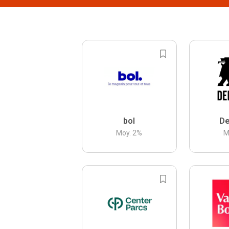
bol
De
Moy.
2
%
M