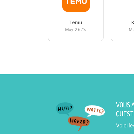
Temu
K
Moy.
2.62
%
Mo
VOUS 
QUEST
Voici
le