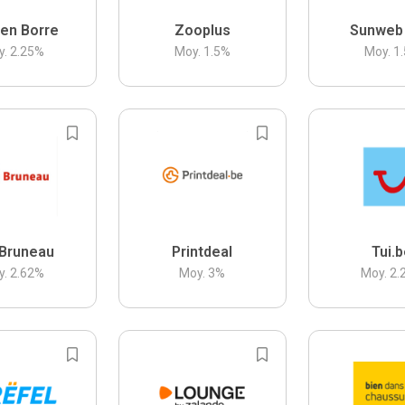
en Borre
Zooplus
Sunweb
y.
2.25
%
Moy.
1.5
%
Moy.
1.
Bruneau
Printdeal
Tui.
y.
2.62
%
Moy.
3
%
Moy.
2.