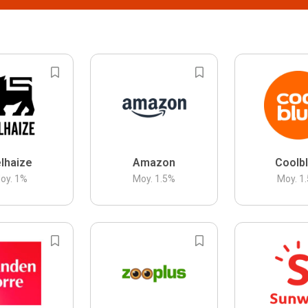
lhaize
Amazon
Coolb
oy.
1
%
Moy.
1.5
%
Moy.
1.