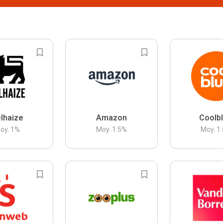
lhaize
Amazon
Coolb
oy.
1
%
Moy.
1.5
%
Moy.
1.