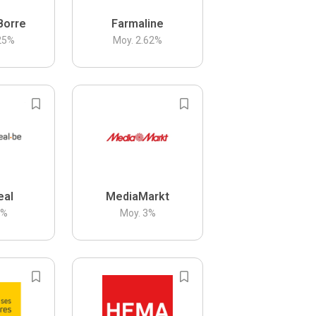
Borre
Farmaline
25
%
Moy.
2.62
%
eal
MediaMarkt
3
%
Moy.
3
%