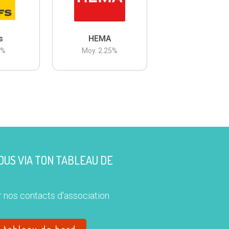
s
HEMA
3
%
Moy.
2.25
%
US VIA TON TABLEAU DE
 nos contacts d'association