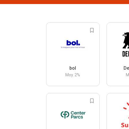
bol
De
Moy.
2
%
M