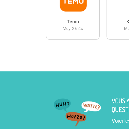
Temu
K
Moy.
2.62
%
Mo
VOUS 
QUEST
Voici
le