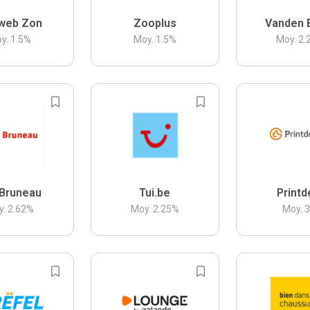
web Zon
Zooplus
Vanden 
y.
1.5
%
Moy.
1.5
%
Moy.
2.
Bruneau
Tui.be
Printd
y.
2.62
%
Moy.
2.25
%
Moy.