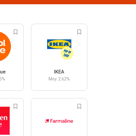
lue
IKEA
5
%
Moy.
2.62
%