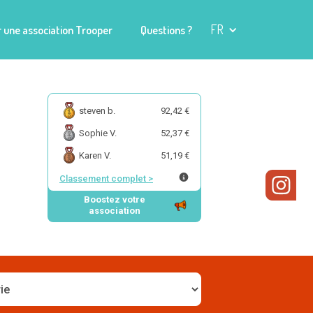
FR
 une association Trooper
Questions ?
steven b.
92,42 €
Sophie V.
52,37 €
Karen V.
51,19 €
Classement complet
>
Boostez votre
association