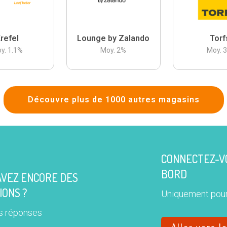
refel
Lounge by Zalando
Torf
y.
1.1
%
Moy.
2
%
Moy.
Découvre plus de 1000 autres magasins
CONNECTEZ-VO
BORD
AVEZ ENCORE DES
IONS ?
Uniquement pour
s réponses