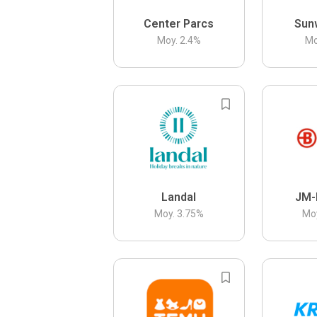
Center Parcs
Sun
Moy.
2.4
%
Mo
Landal
JM-
Moy.
3.75
%
Mo