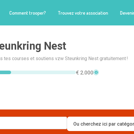
Comment trooper?
Trouvez votre association
Devenir
eunkring Nest
is tes courses et soutiens vzw Steunkring Nest gratuitement !
€ 2.000