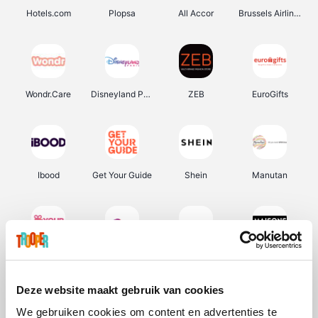
Hotels.com
Plopsa
All Accor
Brussels Airlines
Wondr.Care
Disneyland Paris
ZEB
EuroGifts
Ibood
Get Your Guide
Shein
Manutan
YourSurprise.be
Sunparks
Transavia
Maisons du Monde
Deze website maakt gebruik van cookies
We gebruiken cookies om content en advertenties te