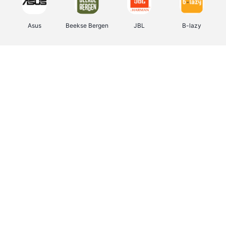
Asus
Beekse Bergen
JBL
B-lazy
Direct Ferries
Tefal
Rentcars BE
CAMPER
Holidaysuites.be
DreamLand
Stronger
Philips Hue
Yves Rocher
Babor
RAD
Marie-Stella-Maris