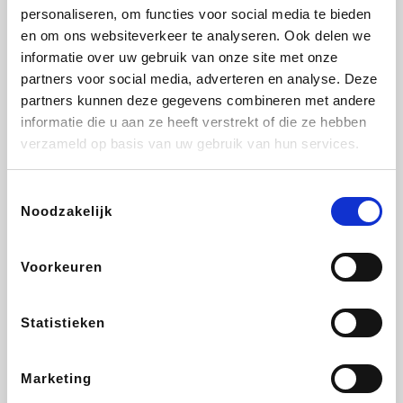
personaliseren, om functies voor social media te bieden
Beauty Plaza
Tuifly.be
Fnac
Dyson
en om ons websiteverkeer te analyseren. Ook delen we
informatie over uw gebruik van onze site met onze
partners voor social media, adverteren en analyse. Deze
partners kunnen deze gegevens combineren met andere
informatie die u aan ze heeft verstrekt of die ze hebben
Sarenza
Interhome
Schiesser
Bolt Energie
verzameld op basis van uw gebruik van hun services.
Toestemmingsselectie
Noodzakelijk
Auto5
Maxi Zoo
Lufthansa
DeubaXXL
Voorkeuren
Statistieken
Ekoi
CheapTickets.be
Tempur
About You
Marketing