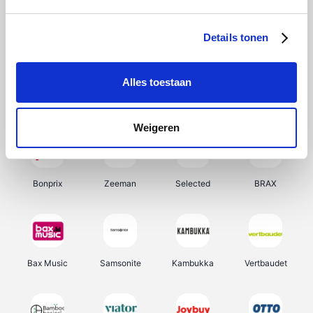
Hunkemöller
Office-Deals
Pizzahut.be
Weekendesk
Details tonen
Alles toestaan
My Jewellery
Tennis Point
Samsung
Delonghi
Weigeren
Bonprix
Zeeman
Selected
BRAX
Bax Music
Samsonite
Kambukka
Vertbaudet