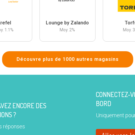
refel
Lounge by Zalando
Torf
y.
1.1
%
Moy.
2
%
Moy.
Découvre plus de 1000 autres magasins
CONNECTEZ-VO
BORD
AVEZ ENCORE DES
IONS ?
Uniquement pour
s réponses