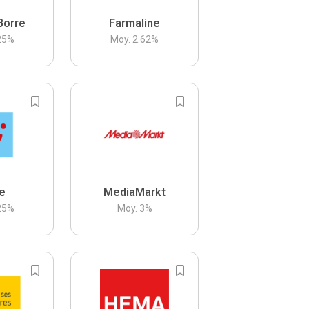
Borre
Farmaline
25
%
Moy.
2.62
%
be
MediaMarkt
25
%
Moy.
3
%