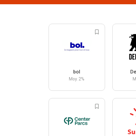
bol
De
Moy.
2
%
M