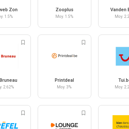
web Zon
Zooplus
Vanden 
y.
1.5
%
Moy.
1.5
%
Moy.
2.
Bruneau
Printdeal
Tui.
y.
2.62
%
Moy.
3
%
Moy.
2.