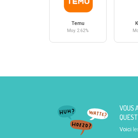
Temu
K
Moy.
2.62
%
Mo
VOUS 
QUEST
Voici
le