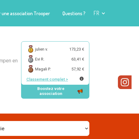
FR
 une association Trooper
Questions ?
julien v.
173,23 €
Evi R.
63,41 €
ampen en
Magali P.
57,92 €
Classement complet
>
Boostez votre
association