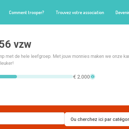
Comment trooper?
Trouvez votre association
Devenir
 56 vzw
mp met de hele leefgroep. Met jouw monnies maken we onze k
leuker!
€ 2.000