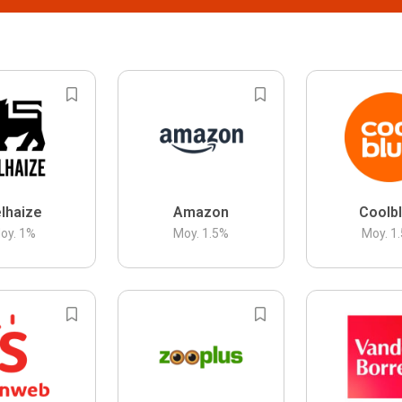
lhaize
Amazon
Coolb
oy.
1
%
Moy.
1.5
%
Moy.
1.