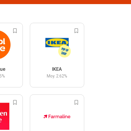
lue
IKEA
5
%
Moy.
2.62
%