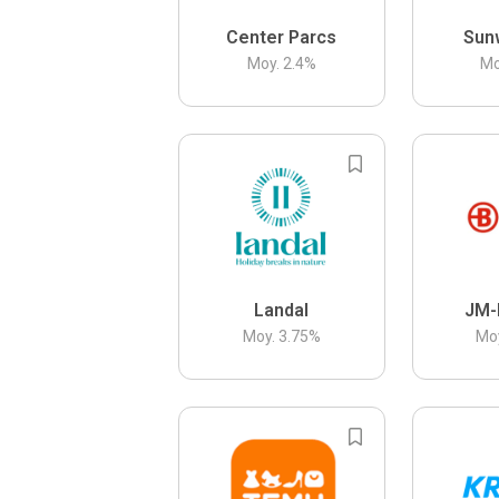
Center Parcs
Sun
Moy.
2.4
%
Mo
Landal
JM-
Moy.
3.75
%
Mo