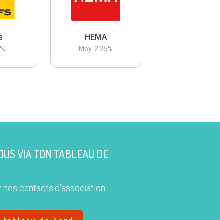
s
HEMA
3
%
Moy.
2.25
%
US VIA TON TABLEAU DE
 nos contacts d'association