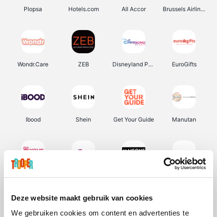
Plopsa
Hotels.com
All Accor
Brussels Airlines
Wondr.Care
ZEB
Disneyland Paris
EuroGifts
Ibood
Shein
Get Your Guide
Manutan
YourSurprise.be
Sunparks
Maisons du Monde
Transavia
Deze website maakt gebruik van cookies
We gebruiken cookies om content en advertenties te