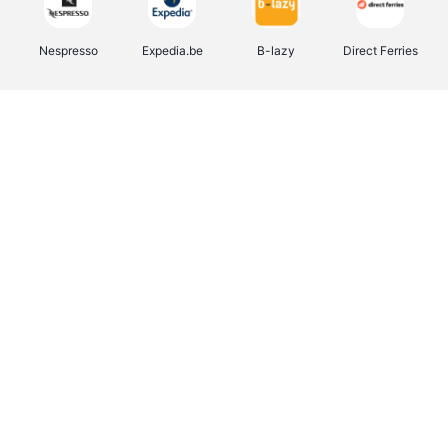
Nespresso
Expedia.be
B-lazy
Direct Ferries
Shop like you Give A Damn
Tefal
Rentcars BE
DreamLand
CAMPER
Yves Rocher
Stronger
Philips Hue
Babor
RAD
Schäfer Shop
Marie-Stella-Maris