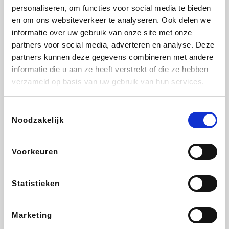
personaliseren, om functies voor social media te bieden
Beauty Plaza
Fnac
Tuifly.be
Dyson
en om ons websiteverkeer te analyseren. Ook delen we
informatie over uw gebruik van onze site met onze
partners voor social media, adverteren en analyse. Deze
partners kunnen deze gegevens combineren met andere
informatie die u aan ze heeft verstrekt of die ze hebben
Weekendesk
Sarenza
Schiesser
Interhome
verzameld op basis van uw gebruik van hun services.
Toestemmingsselectie
Noodzakelijk
Bolt Energie
Auto5
Maxi Zoo
Lufthansa
Voorkeuren
Statistieken
CheapTickets.be
Hunkemöller
Tempur
DeubaXXL
Marketing