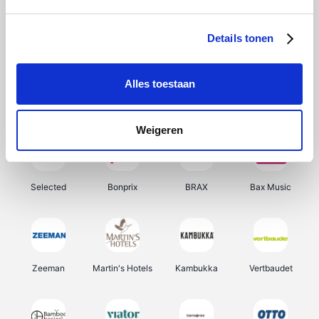
About You
Ekoi
Office-Deals
Pizzahut.be
Details tonen
Alles toestaan
Samsung
Delonghi
Tennis Point
My Jewellery
Weigeren
Selected
Bonprix
BRAX
Bax Music
Zeeman
Martin's Hotels
Kambukka
Vertbaudet