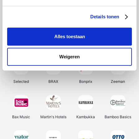
About You
Ekoi
Office-Deals
Pizzahut.be
Details tonen
Alles toestaan
Samsung
My Jewellery
Delonghi
Tennis Point
Weigeren
Selected
BRAX
Bonprix
Zeeman
Bax Music
Martin's Hotels
Kambukka
Bamboo Basics