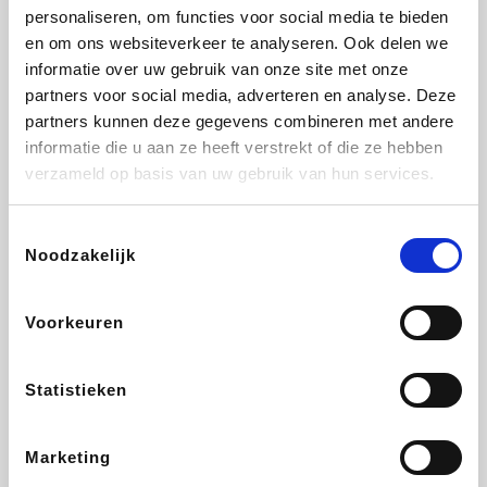
personaliseren, om functies voor social media te bieden
Fnac
Beauty Plaza
Tuifly.be
Dyson
en om ons websiteverkeer te analyseren. Ook delen we
informatie over uw gebruik van onze site met onze
partners voor social media, adverteren en analyse. Deze
partners kunnen deze gegevens combineren met andere
informatie die u aan ze heeft verstrekt of die ze hebben
Weekendesk
Sarenza
Schiesser
Interhome
verzameld op basis van uw gebruik van hun services.
Toestemmingsselectie
Noodzakelijk
Bolt Energie
Maxi Zoo
Auto5
Lufthansa
Voorkeuren
Statistieken
CheapTickets.be
Hunkemöller
Tempur
DeubaXXL
Marketing