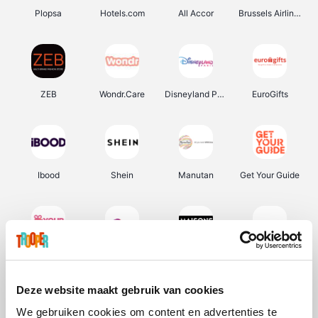
Plopsa
Hotels.com
All Accor
Brussels Airlines
ZEB
Wondr.Care
Disneyland Paris
EuroGifts
Ibood
Shein
Manutan
Get Your Guide
YourSurprise.be
Sunparks
Maisons du Monde
Transavia
Deze website maakt gebruik van cookies
We gebruiken cookies om content en advertenties te