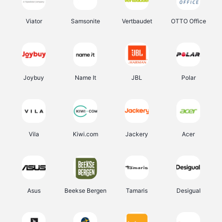
Viator
Samsonite
Vertbaudet
OTTO Office
Joybuy
Name It
JBL
Polar
Vila
Kiwi.com
Jackery
Acer
Asus
Beekse Bergen
Tamaris
Desigual