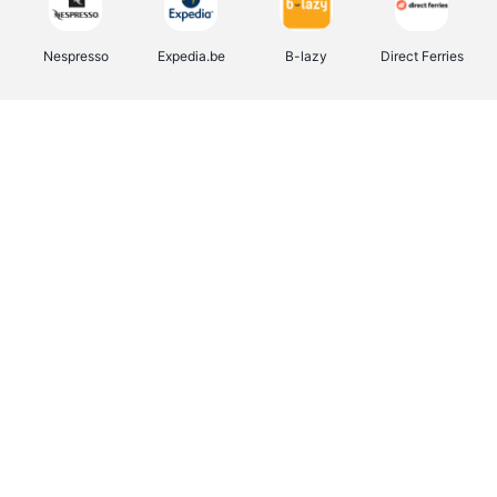
Nespresso
Expedia.be
B-lazy
Direct Ferries
Shop like you Give A Damn
Stronger
Tefal
DreamLand
Yves Rocher
Rentcars BE
CAMPER
Marie-Stella-Maris
Philips Hue
Babor
Schäfer Shop
Walibi