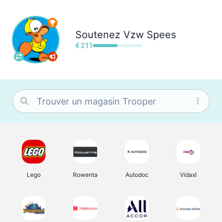
Soutenez
Vzw Spees
€ 211
Lego
Rowenta
Autodoc
Vidaxl