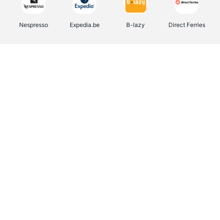
Nespresso
Expedia.be
B-lazy
Direct Ferries
Shop like you Give A Damn
Stronger
Tefal
DreamLand
Yves Rocher
Rentcars BE
CAMPER
Marie-Stella-Maris
Philips Hue
Babor
Schäfer Shop
Walibi