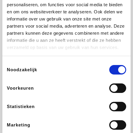
personaliseren, om functies voor social media te bieden
Fnac
Beauty Plaza
Tuifly.be
Dyson
en om ons websiteverkeer te analyseren. Ook delen we
informatie over uw gebruik van onze site met onze
partners voor social media, adverteren en analyse. Deze
partners kunnen deze gegevens combineren met andere
informatie die u aan ze heeft verstrekt of die ze hebben
Weekendesk
Sarenza
Schiesser
Interhome
verzameld op basis van uw gebruik van hun services.
Toestemmingsselectie
Noodzakelijk
Bolt Energie
Maxi Zoo
Auto5
Lufthansa
Voorkeuren
Statistieken
CheapTickets.be
Hunkemöller
Tempur
DeubaXXL
Marketing