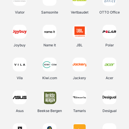
Viator
Samsonite
Vertbaudet
OTTO Office
Joybuy
Name It
JBL
Polar
Vila
Kiwi.com
Jackery
Acer
Asus
Beekse Bergen
Tamaris
Desigual