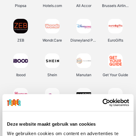
Plopsa
Hotels.com
All Accor
Brussels Airlines
ZEB
Wondr.Care
Disneyland Paris
EuroGifts
Ibood
Shein
Manutan
Get Your Guide
YourSurprise.be
Sunparks
Maisons du Monde
Transavia
Deze website maakt gebruik van cookies
We gebruiken cookies om content en advertenties te