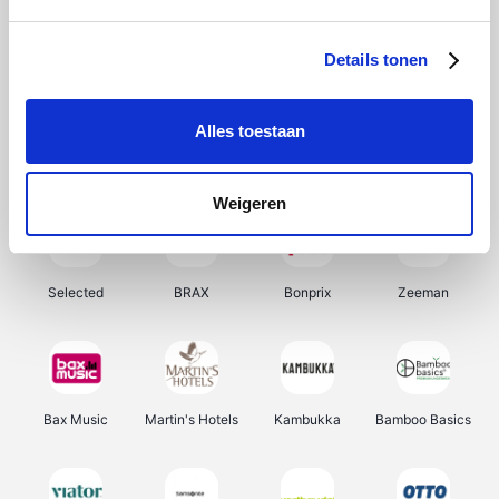
About You
Ekoi
Office-Deals
Pizzahut.be
Details tonen
Alles toestaan
Samsung
My Jewellery
Delonghi
Tennis Point
Weigeren
Selected
BRAX
Bonprix
Zeeman
Bax Music
Martin's Hotels
Kambukka
Bamboo Basics