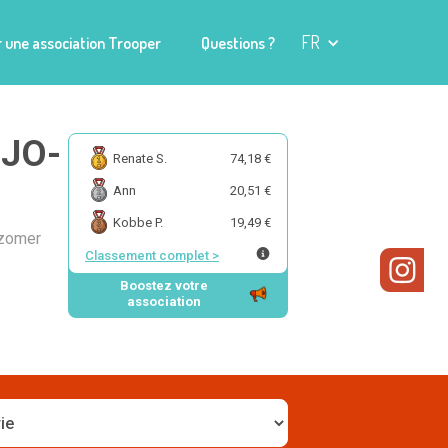
FR
 une association Trooper
Questions ?
EJO-
Renate S.
74,18 €
Ann
20,51 €
Kobbe P.
19,49 €
 zomer
Classement complet
>
Boostez votre
association