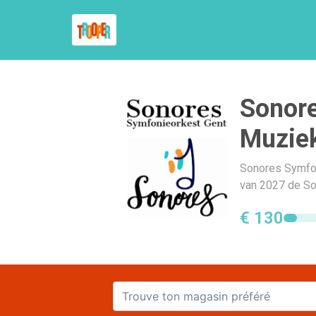
Sonore
Muzie
Sonores Symfo
van 2027 de S
€ 130