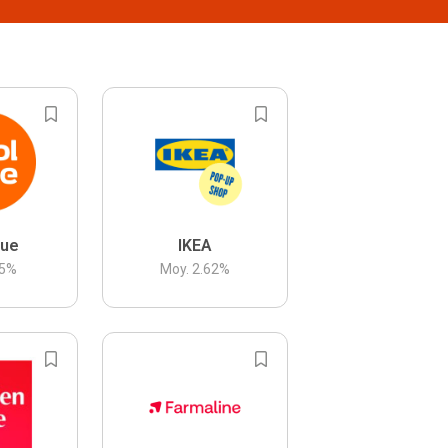
lue
IKEA
5
%
Moy.
2.62
%