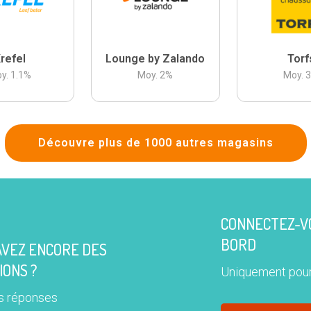
refel
Lounge by Zalando
Torf
y.
1.1
%
Moy.
2
%
Moy.
Découvre plus de 1000 autres magasins
CONNECTEZ-VO
BORD
AVEZ ENCORE DES
IONS ?
Uniquement pour
s réponses