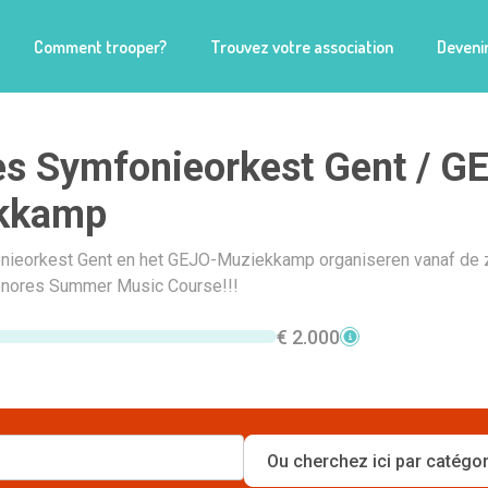
Comment trooper?
Trouvez votre association
Devenir
s Symfonieorkest Gent / G
kkamp
nieorkest Gent en het GEJO-Muziekkamp organiseren vanaf de
onores Summer Music Course!!!
€ 2.000