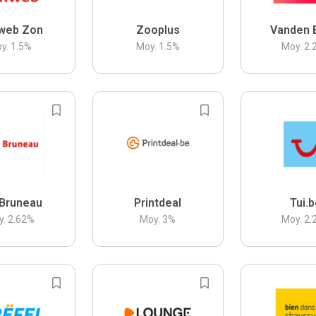
web Zon
Zooplus
Vanden 
y.
1.5
%
Moy.
1.5
%
Moy.
2.
Bruneau
Printdeal
Tui.
y.
2.62
%
Moy.
3
%
Moy.
2.