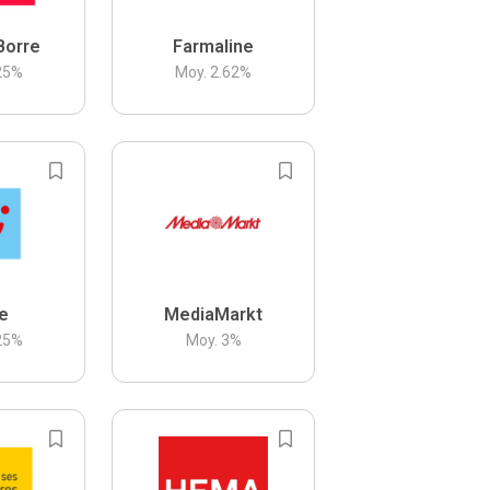
Borre
Farmaline
25
%
Moy.
2.62
%
be
MediaMarkt
25
%
Moy.
3
%