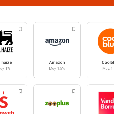
lhaize
Amazon
Coolb
oy.
1
%
Moy.
1.5
%
Moy.
1.