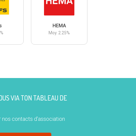
s
HEMA
3
%
Moy.
2.25
%
US VIA TON TABLEAU DE
 nos contacts d'association