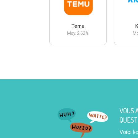
Temu
K
Moy.
2.62
%
Mo
VOUS 
QUEST
Voici
le