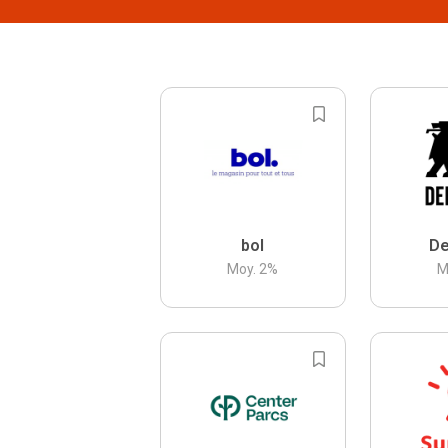
bol
De
Moy.
2
%
M