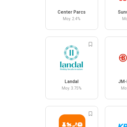
Center Parcs
Sun
Moy.
2.4
%
Mo
Landal
JM-
Moy.
3.75
%
Mo