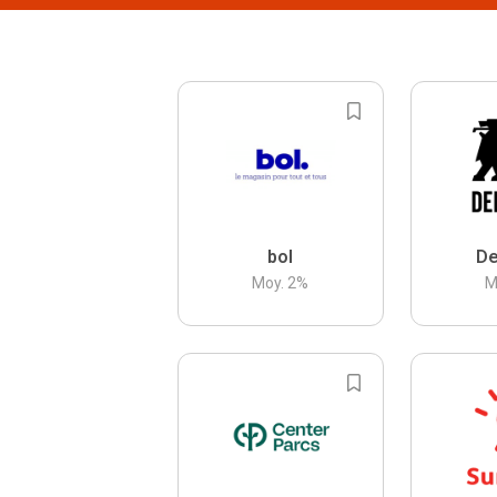
bol
De
Moy.
2
%
M