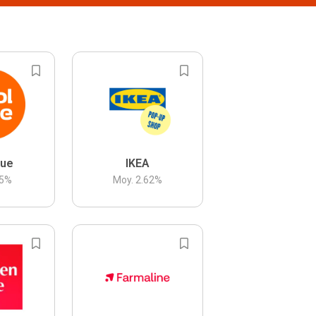
lue
IKEA
5
%
Moy.
2.62
%