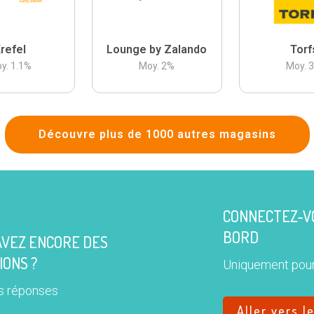
refel
Lounge by Zalando
Torf
y.
1.1
%
Moy.
2
%
Moy.
Découvre plus de 1000 autres magasins
CONNECTEZ-VO
BORD
AVEZ ENCORE DES
IONS ?
Uniquement pour
s réponses
Aller vers l