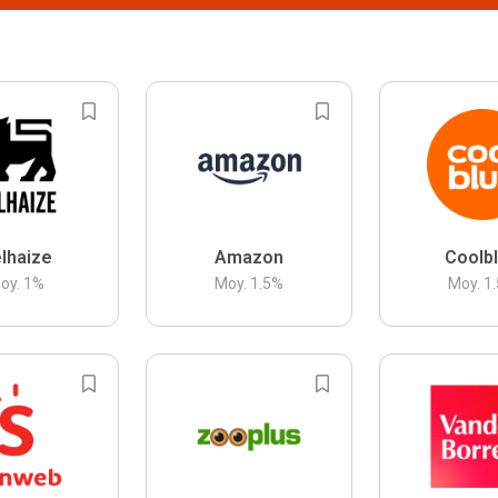
lhaize
Amazon
Coolb
oy.
1
%
Moy.
1.5
%
Moy.
1.