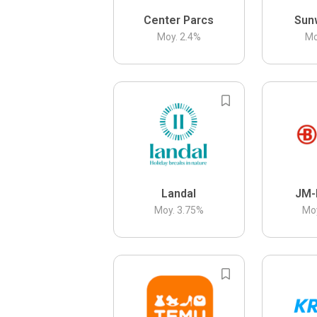
Center Parcs
Sun
Moy.
2.4
%
Mo
Landal
JM-
Moy.
3.75
%
Mo