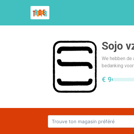
Sojo v
We hebben de al
bedanking voor
€ 9