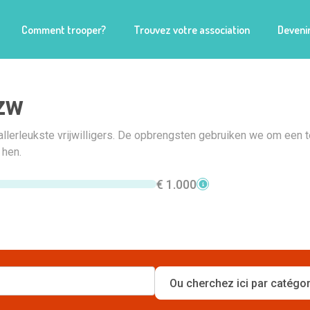
Comment trooper?
Trouvez votre association
Devenir
zw
lerleukste vrijwilligers. De opbrengsten gebruiken we om een t
 hen.
€ 1.000