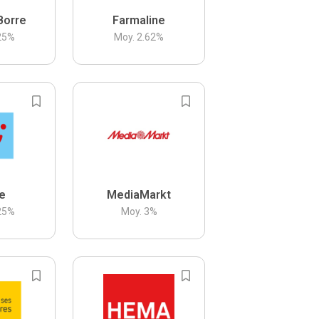
Borre
Farmaline
25
%
Moy.
2.62
%
be
MediaMarkt
25
%
Moy.
3
%