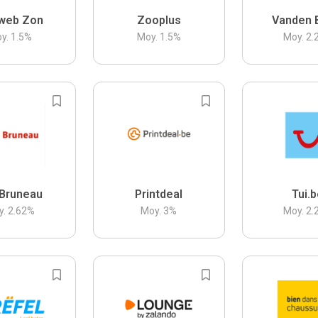
web Zon
Zooplus
Vanden 
y.
1.5
%
Moy.
1.5
%
Moy.
2.
Bruneau
Printdeal
Tui.
y.
2.62
%
Moy.
3
%
Moy.
2.