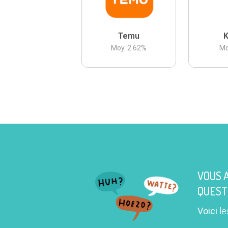
Temu
K
Moy.
2.62
%
Mo
VOUS 
QUEST
Voici
le