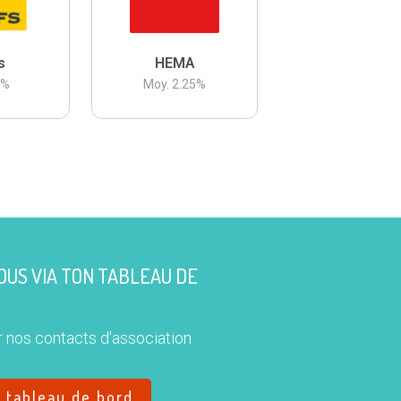
s
HEMA
3
%
Moy.
2.25
%
US VIA TON TABLEAU DE
 nos contacts d'association
e tableau de bord