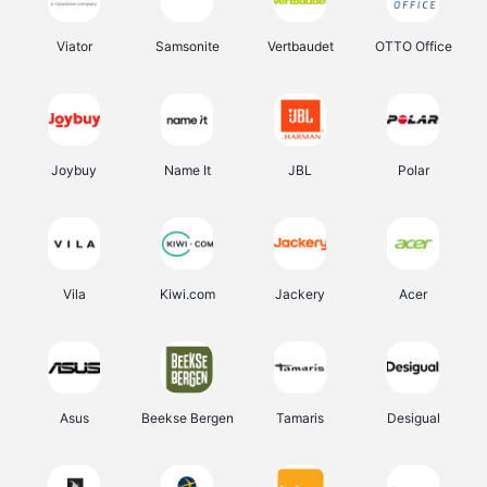
Viator
Samsonite
Vertbaudet
OTTO Office
Joybuy
Name It
JBL
Polar
Vila
Kiwi.com
Jackery
Acer
Asus
Beekse Bergen
Tamaris
Desigual