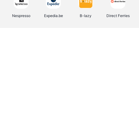
Nespresso
Expedia.be
B-lazy
Direct Ferries
Shop like you Give A Damn
Stronger
Tefal
DreamLand
Yves Rocher
Rentcars BE
CAMPER
Marie-Stella-Maris
Philips Hue
Babor
Schäfer Shop
Walibi