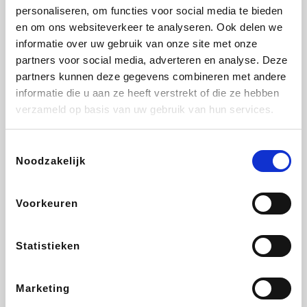
personaliseren, om functies voor social media te bieden
Fnac
Beauty Plaza
Tuifly.be
Dyson
en om ons websiteverkeer te analyseren. Ook delen we
informatie over uw gebruik van onze site met onze
partners voor social media, adverteren en analyse. Deze
partners kunnen deze gegevens combineren met andere
informatie die u aan ze heeft verstrekt of die ze hebben
Weekendesk
Sarenza
Schiesser
Interhome
verzameld op basis van uw gebruik van hun services.
Toestemmingsselectie
Noodzakelijk
Bolt Energie
Maxi Zoo
Auto5
Lufthansa
Voorkeuren
Statistieken
CheapTickets.be
Hunkemöller
Tempur
DeubaXXL
Marketing