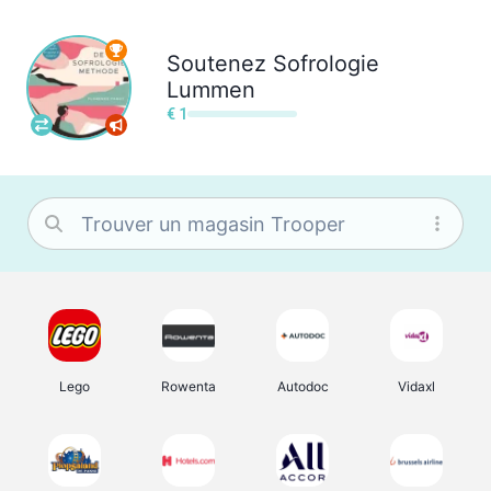
Soutenez
Sofrologie
Lummen
€ 1
Lego
Rowenta
Autodoc
Vidaxl