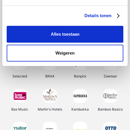
About You
Ekoi
Office-Deals
Pizzahut.be
Details tonen
Alles toestaan
Samsung
My Jewellery
Delonghi
Tennis Point
Weigeren
Selected
BRAX
Bonprix
Zeeman
Bax Music
Martin's Hotels
Kambukka
Bamboo Basics