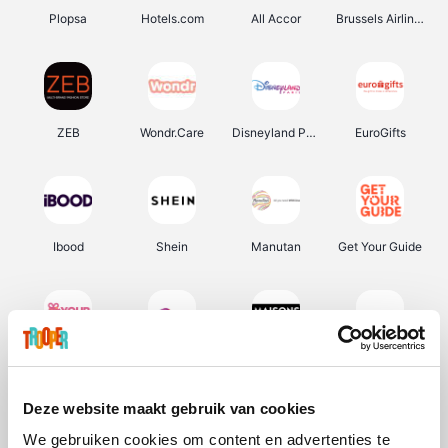
Plopsa
Hotels.com
All Accor
Brussels Airlines
ZEB
Wondr.Care
Disneyland Paris
EuroGifts
Ibood
Shein
Manutan
Get Your Guide
YourSurprise.be
Sunparks
Maisons du Monde
Transavia
Deze website maakt gebruik van cookies
We gebruiken cookies om content en advertenties te