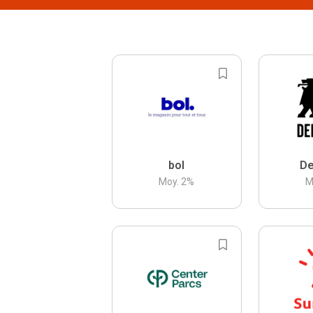
bol
De
Moy.
2
%
M