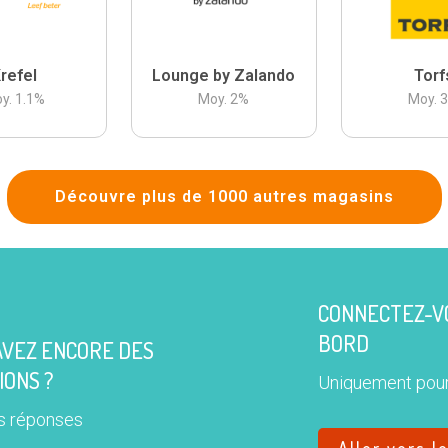
refel
Lounge by Zalando
Torf
y.
1.1
%
Moy.
2
%
Moy.
Découvre plus de 1000 autres magasins
CONNECTEZ-VO
BORD
AVEZ ENCORE DES
IONS ?
Uniquement pour
s réponses