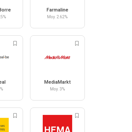
Borre
Farmaline
25
%
Moy.
2.62
%
eal
MediaMarkt
3
%
Moy.
3
%