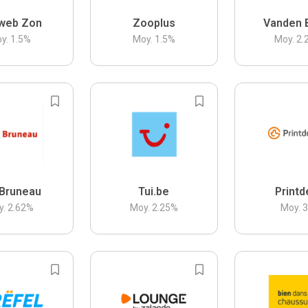
web Zon
Zooplus
Vanden 
y.
1.5
%
Moy.
1.5
%
Moy.
2.
Bruneau
Tui.be
Printd
y.
2.62
%
Moy.
2.25
%
Moy.