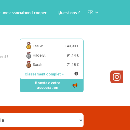
FR
 une association Trooper
Questions ?
Ilse W.
149,90 €
Hilde B.
91,14 €
nt !
Sarah
71,18 €
Classement complet
>
Boostez votre
association