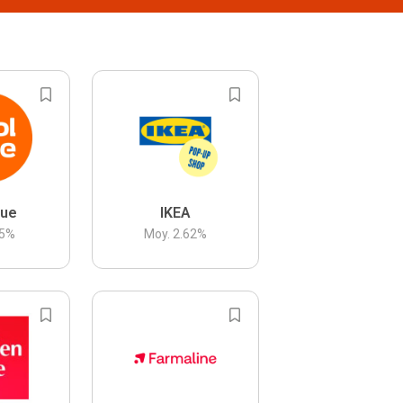
lue
IKEA
5
%
Moy.
2.62
%