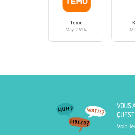
Temu
K
Moy.
2.62
%
Mo
VOUS 
QUEST
Voici
le