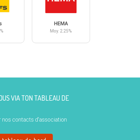
s
HEMA
3
%
Moy.
2.25
%
US VIA TON TABLEAU DE
 nos contacts d'association