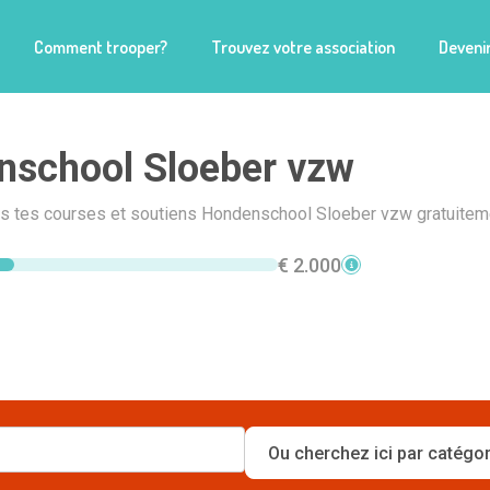
Comment trooper?
Trouvez votre association
Devenir
school Sloeber vzw
ais tes courses et soutiens Hondenschool Sloeber vzw gratuiteme
€ 2.000