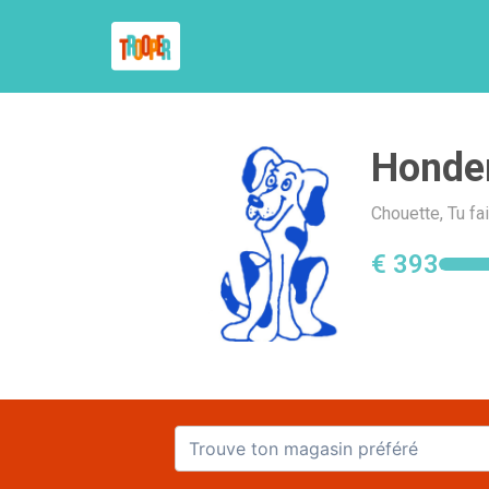
Honden
Chouette, Tu f
€ 393