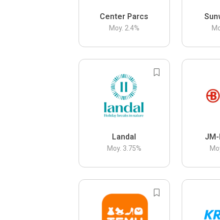
Center Parcs
Sun
Moy.
2.4
%
Mo
Landal
JM-
Moy.
3.75
%
Mo