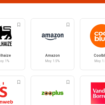
lhaize
Amazon
Coolb
oy.
1
%
Moy.
1.5
%
Moy.
1.