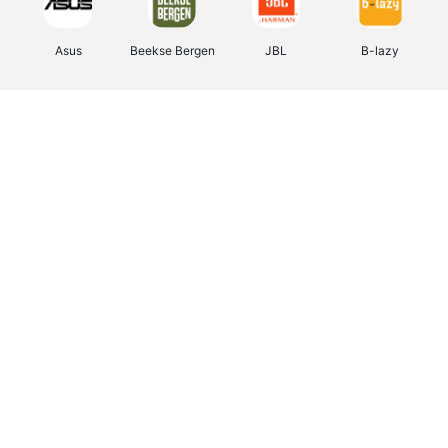
Asus
Beekse Bergen
JBL
B-lazy
Direct Ferries
Tefal
Rentcars BE
CAMPER
Holidaysuites.be
DreamLand
Stronger
Philips Hue
Yves Rocher
Babor
RAD
Marie-Stella-Maris