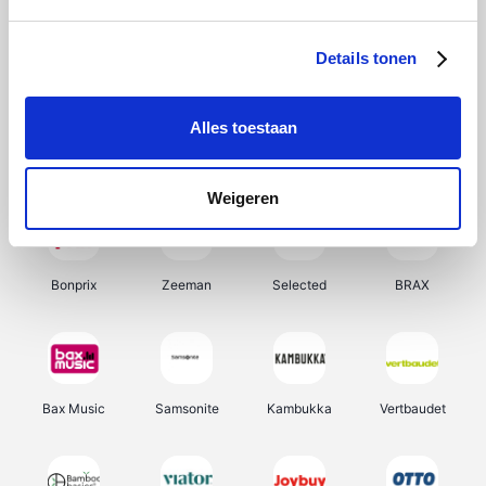
Hunkemöller
Office-Deals
Pizzahut.be
Weekendesk
Details tonen
Alles toestaan
My Jewellery
Tennis Point
Samsung
Delonghi
Weigeren
Bonprix
Zeeman
Selected
BRAX
Bax Music
Samsonite
Kambukka
Vertbaudet