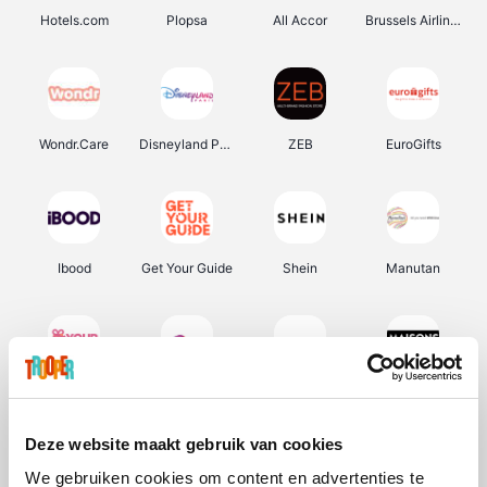
Hotels.com
Plopsa
All Accor
Brussels Airlines
Wondr.Care
Disneyland Paris
ZEB
EuroGifts
Ibood
Get Your Guide
Shein
Manutan
YourSurprise.be
Sunparks
Transavia
Maisons du Monde
Deze website maakt gebruik van cookies
We gebruiken cookies om content en advertenties te