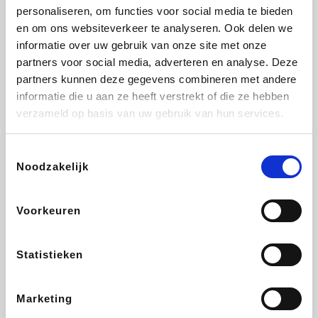
personaliseren, om functies voor social media te bieden
Beauty Plaza
Tuifly.be
Fnac
Dyson
en om ons websiteverkeer te analyseren. Ook delen we
informatie over uw gebruik van onze site met onze
partners voor social media, adverteren en analyse. Deze
partners kunnen deze gegevens combineren met andere
informatie die u aan ze heeft verstrekt of die ze hebben
Sarenza
Interhome
Schiesser
Bolt Energie
verzameld op basis van uw gebruik van hun services.
Toestemmingsselectie
Noodzakelijk
Auto5
Maxi Zoo
Lufthansa
DeubaXXL
Voorkeuren
Statistieken
Ekoi
CheapTickets.be
Tempur
About You
Marketing