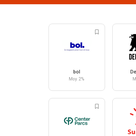
bol
De
Moy.
2
%
M