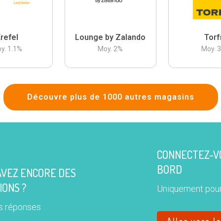
refel
Lounge by Zalando
Torf
y.
1.1
%
Moy.
2
%
Moy.
Découvre plus de 1000 autres magasins
CONNECTEZ-VO
BORD
AVEZ ENCORE DES
IONS ?
Uniquement pour
s réponses