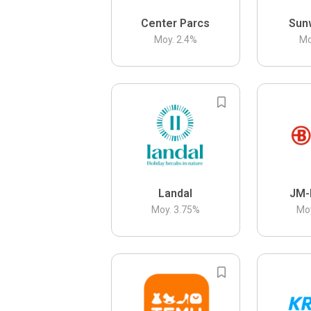
Center Parcs
Sun
Moy.
2.4
%
Mo
Landal
JM-
Moy.
3.75
%
Mo