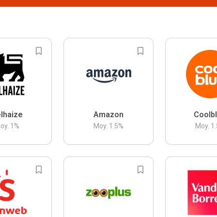
lhaize
Amazon
Coolb
oy.
1
%
Moy.
1.5
%
Moy.
1.