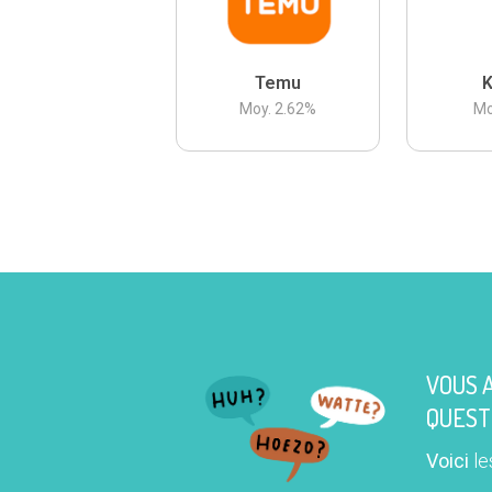
Temu
K
Moy.
2.62
%
Mo
VOUS 
QUEST
Voici
le