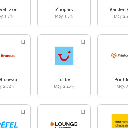
web Zon
Zooplus
Vanden 
y.
1.5
%
Moy.
1.5
%
Moy.
2.
Bruneau
Tui.be
Printd
y.
2.62
%
Moy.
2.25
%
Moy.