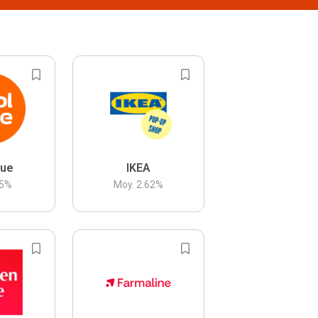
lue
IKEA
5
%
Moy.
2.62
%