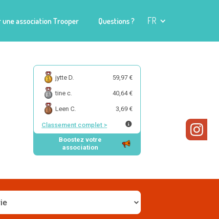
FR
 une association Trooper
Questions ?
jytte D.
59,97 €
tine c.
40,64 €
Leen C.
3,69 €
Classement complet
>
Boostez votre
association