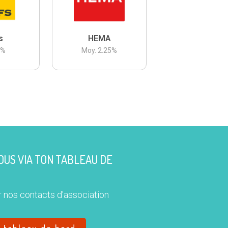
s
HEMA
3
%
Moy.
2.25
%
US VIA TON TABLEAU DE
 nos contacts d'association