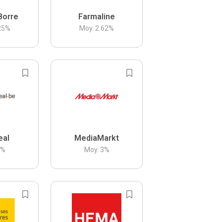
Borre
Farmaline
25
%
Moy.
2.62
%
eal
MediaMarkt
3
%
Moy.
3
%