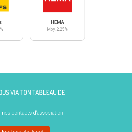
s
HEMA
3
%
Moy.
2.25
%
US VIA TON TABLEAU DE
 nos contacts d'association