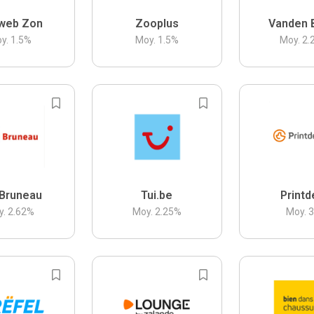
web Zon
Zooplus
Vanden 
y.
1.5
%
Moy.
1.5
%
Moy.
2.
Bruneau
Tui.be
Printd
y.
2.62
%
Moy.
2.25
%
Moy.