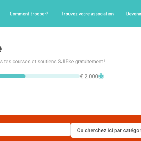
Comment trooper?
Trouvez votre association
Devenir
e
is tes courses et soutiens SJIBke gratuitement !
€ 2.000