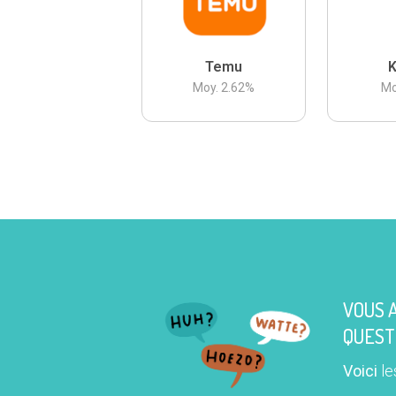
Temu
K
Moy.
2.62
%
Mo
VOUS 
QUEST
Voici
le