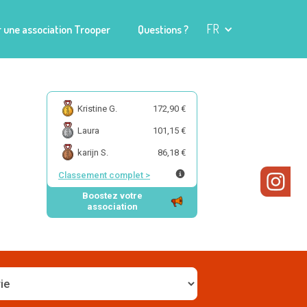
FR
 une association Trooper
Questions ?
Kristine G.
172,90 €
Laura
101,15 €
karijn S.
86,18 €
Classement complet
>
Boostez votre
association