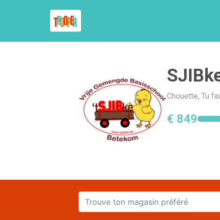
SJIBk
Chouette, Tu fa
€ 849