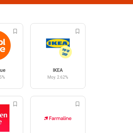
lue
IKEA
5
%
Moy.
2.62
%