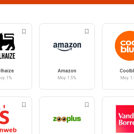
lhaize
Amazon
Coolb
oy.
1
%
Moy.
1.5
%
Moy.
1.