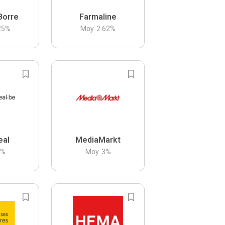
Borre
Farmaline
25
%
Moy.
2.62
%
eal
MediaMarkt
3
%
Moy.
3
%