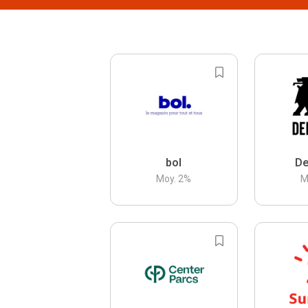
bol
De
Moy.
2
%
M