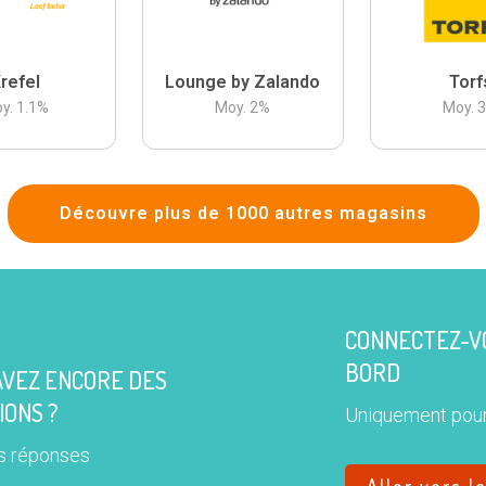
refel
Lounge by Zalando
Torf
y.
1.1
%
Moy.
2
%
Moy.
Découvre plus de 1000 autres magasins
CONNECTEZ-VO
BORD
AVEZ ENCORE DES
IONS ?
Uniquement pour
s réponses