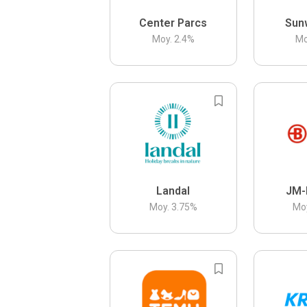
Center Parcs
Sun
Moy.
2.4
%
Mo
Landal
JM-
Moy.
3.75
%
Mo