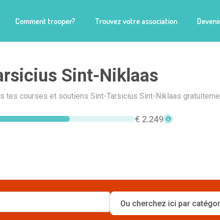
Comment trooper?
Trouvez votre association
Devenir
arsicius Sint-Niklaas
is tes courses et soutiens Sint-Tarsicius Sint-Niklaas gratuitemen
€ 2.249