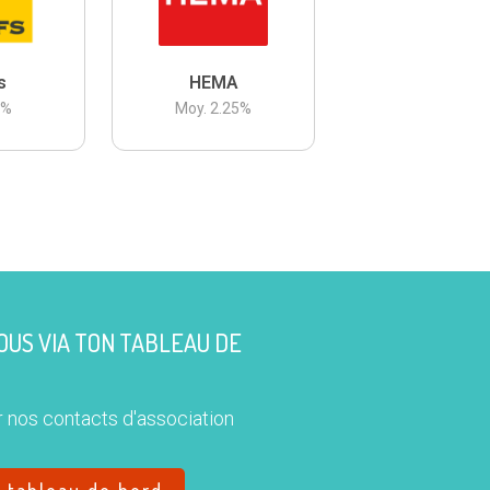
s
HEMA
3
%
Moy.
2.25
%
US VIA TON TABLEAU DE
 nos contacts d'association