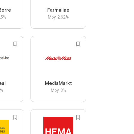
Borre
Farmaline
25
%
Moy.
2.62
%
eal
MediaMarkt
3
%
Moy.
3
%