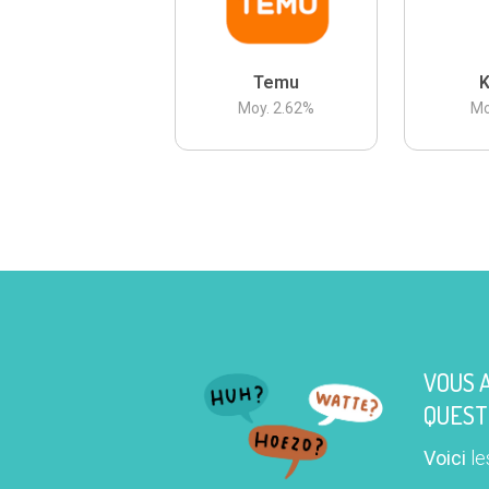
Temu
K
Moy.
2.62
%
Mo
VOUS 
QUEST
Voici
le