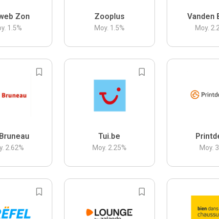
web Zon
Zooplus
Vanden 
y.
1.5
%
Moy.
1.5
%
Moy.
2.
Bruneau
Tui.be
Printd
y.
2.62
%
Moy.
2.25
%
Moy.