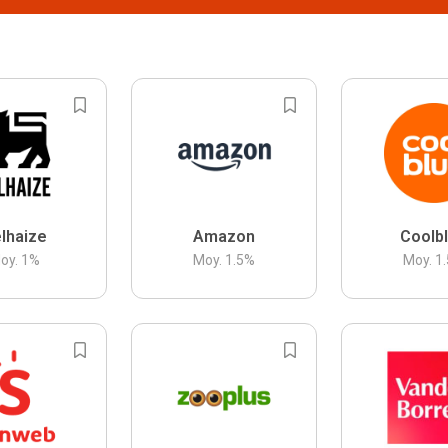
lhaize
Amazon
Coolb
oy.
1
%
Moy.
1.5
%
Moy.
1.