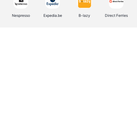
Nespresso
Expedia.be
B-lazy
Direct Ferries
Shop like you Give A Damn
Tefal
Rentcars BE
DreamLand
CAMPER
Yves Rocher
Stronger
Philips Hue
Babor
RAD
Schäfer Shop
Marie-Stella-Maris