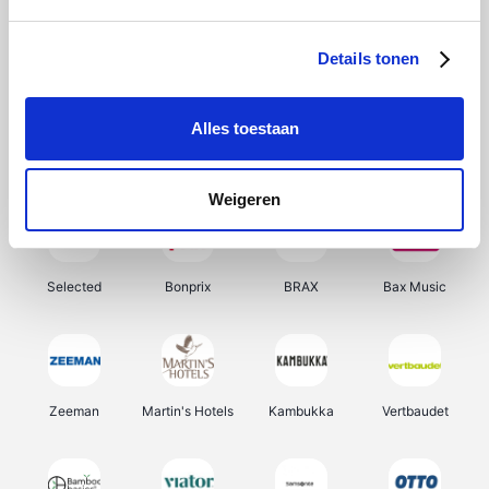
About You
Ekoi
Office-Deals
Pizzahut.be
Details tonen
Alles toestaan
Samsung
Delonghi
Tennis Point
My Jewellery
Weigeren
Selected
Bonprix
BRAX
Bax Music
Zeeman
Martin's Hotels
Kambukka
Vertbaudet