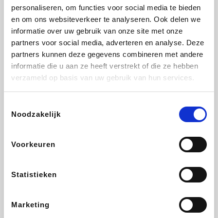
personaliseren, om functies voor social media te bieden
Beauty Plaza
Fnac
Tuifly.be
Dyson
en om ons websiteverkeer te analyseren. Ook delen we
informatie over uw gebruik van onze site met onze
partners voor social media, adverteren en analyse. Deze
partners kunnen deze gegevens combineren met andere
informatie die u aan ze heeft verstrekt of die ze hebben
Weekendesk
Sarenza
Schiesser
Interhome
verzameld op basis van uw gebruik van hun services.
Toestemmingsselectie
Noodzakelijk
Bolt Energie
Auto5
Maxi Zoo
Lufthansa
Voorkeuren
Statistieken
CheapTickets.be
Hunkemöller
Tempur
DeubaXXL
Marketing