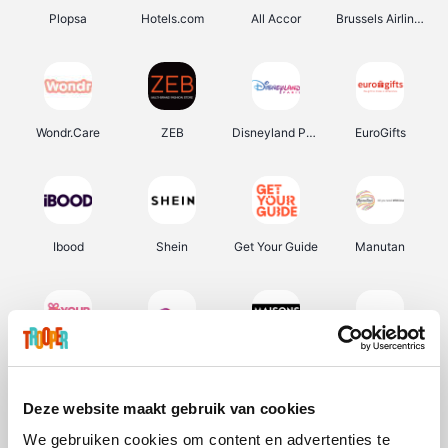
Plopsa
Hotels.com
All Accor
Brussels Airlines
Wondr.Care
ZEB
Disneyland Paris
EuroGifts
Ibood
Shein
Get Your Guide
Manutan
YourSurprise.be
Sunparks
Maisons du Monde
Transavia
Deze website maakt gebruik van cookies
We gebruiken cookies om content en advertenties te