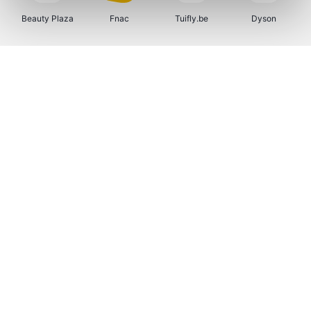
Beauty Plaza
Fnac
Tuifly.be
Dyson
Weekendesk
Sarenza
Schiesser
Interhome
Bolt Energie
Auto5
Maxi Zoo
Lufthansa
CheapTickets.be
Hunkemöller
Tempur
DeubaXXL