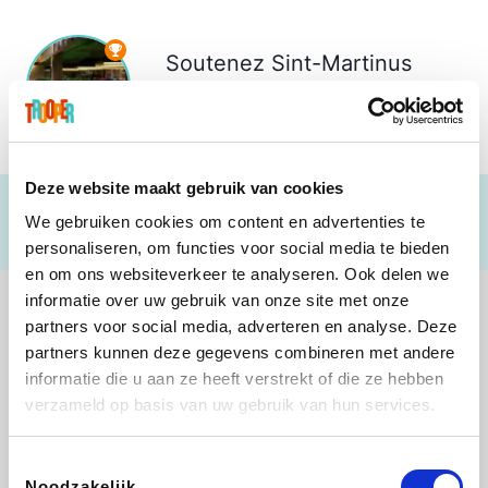
Soutenez
Sint-Martinus
snooker
€ 46
Deze website maakt gebruik van cookies
We gebruiken cookies om content en advertenties te
personaliseren, om functies voor social media te bieden
en om ons websiteverkeer te analyseren. Ook delen we
informatie over uw gebruik van onze site met onze
partners voor social media, adverteren en analyse. Deze
partners kunnen deze gegevens combineren met andere
informatie die u aan ze heeft verstrekt of die ze hebben
Lego
Rowenta
Autodoc
Vidaxl
verzameld op basis van uw gebruik van hun services.
Toestemmingsselectie
Noodzakelijk