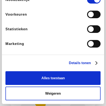
Plopsa
Hotels.com
All Accor
Brussels Airlines
Voorkeuren
Statistieken
Wondr.Care
ZEB
Disneyland Paris
EuroGifts
Marketing
Ibood
Shein
Get Your Guide
Manutan
Details tonen
Alles toestaan
YourSurprise.be
Sunparks
Maisons du Monde
Transavia
Weigeren