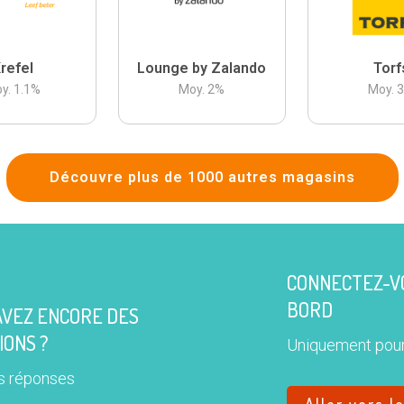
refel
Lounge by Zalando
Torf
y.
1.1
%
Moy.
2
%
Moy.
Découvre plus de 1000 autres magasins
CONNECTEZ-VO
BORD
AVEZ ENCORE DES
IONS ?
Uniquement pour
s réponses