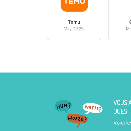
Temu
K
Moy.
2.62
%
Mo
VOUS 
QUEST
Voici
le