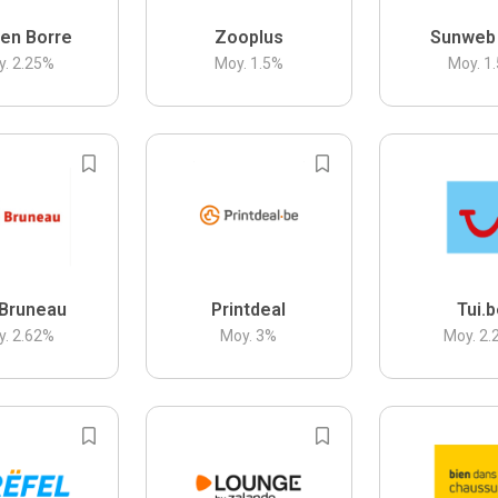
en Borre
Zooplus
Sunweb
y.
2.25
%
Moy.
1.5
%
Moy.
1.
Bruneau
Printdeal
Tui.
y.
2.62
%
Moy.
3
%
Moy.
2.