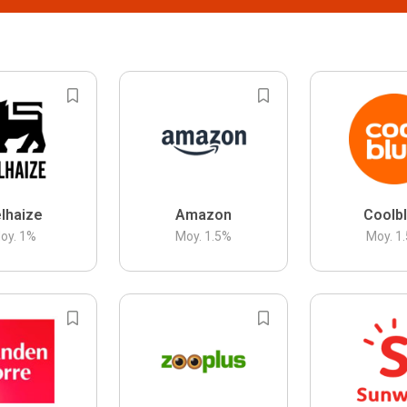
lhaize
Amazon
Coolb
oy.
1
%
Moy.
1.5
%
Moy.
1.