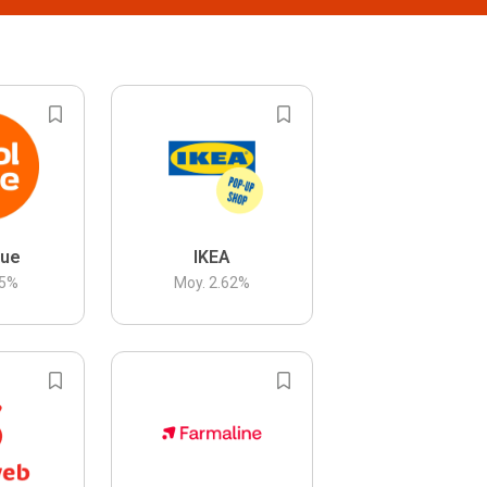
lue
IKEA
5
%
Moy.
2.62
%