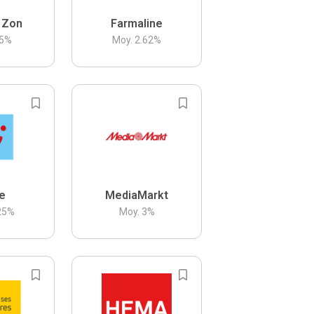
 Zon
Farmaline
5
%
Moy.
2.62
%
be
MediaMarkt
25
%
Moy.
3
%