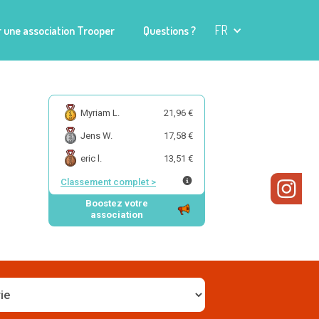
FR
 une association Trooper
Questions ?
Myriam L.
21,96 €
Jens W.
17,58 €
eric l.
13,51 €
Classement complet
>
Boostez votre
association