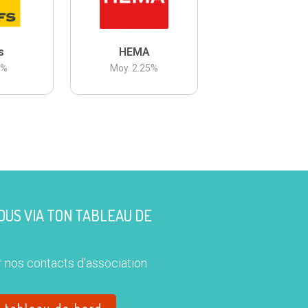
s
HEMA
3
%
Moy.
2.25
%
US VIA TON TABLEAU DE
 nos contacts d'association