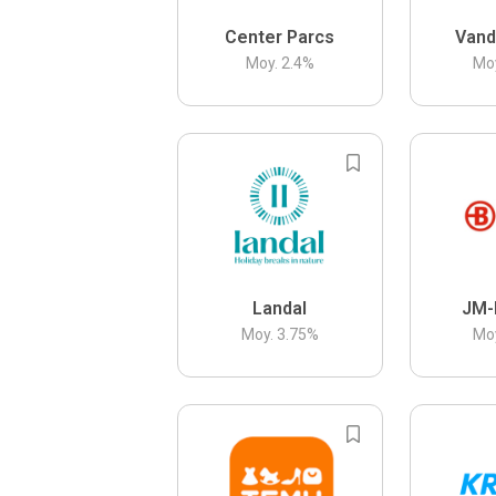
Center Parcs
Vand
Moy.
2.4
%
Mo
Landal
JM-
Moy.
3.75
%
Mo