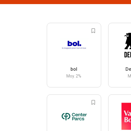
bol
De
Moy.
2
%
M