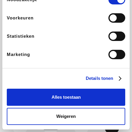
CAMPER
Yves Rocher
Stronger
Philips Hue
Voorkeuren
Statistieken
Babor
RAD
Schäfer Shop
Marie-Stella-Maris
Marketing
Walibi
Pierre et Vacances
Spartoo
Plopsa Verblijven
Details tonen
Alles toestaan
Warredal
Pixartprinting
BBODY
Holidaysuites.be
Weigeren