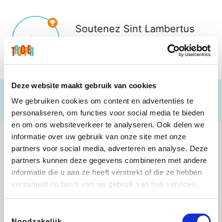
Soutenez
Sint Lambertus
Oudervereniging
€ 0
Deze website maakt gebruik van cookies
We gebruiken cookies om content en advertenties te
personaliseren, om functies voor social media te bieden
en om ons websiteverkeer te analyseren. Ook delen we
informatie over uw gebruik van onze site met onze
partners voor social media, adverteren en analyse. Deze
partners kunnen deze gegevens combineren met andere
informatie die u aan ze heeft verstrekt of die ze hebben
Shop like you Give A Damn
Tefal
Rentcars BE
DreamLand
verzameld op basis van uw gebruik van hun services.
Toestemmingsselectie
Noodzakelijk