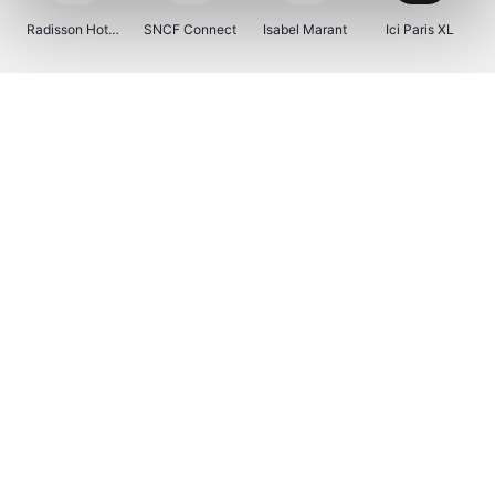
Radisson Hotels
SNCF Connect
Isabel Marant
Ici Paris XL
BergHOFF Home
Brouwland
I-run
Moulinex
Happy Size
Atlas & Zanzibar
Visiondirect
Kenwood
123optic
Marlies Dekkers
Lyca Mobile
Tiqets