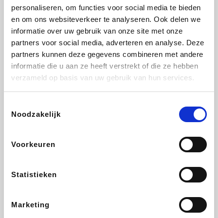
personaliseren, om functies voor social media te bieden
Beauty Plaza
Tuifly.be
Fnac
Dyson
en om ons websiteverkeer te analyseren. Ook delen we
informatie over uw gebruik van onze site met onze
partners voor social media, adverteren en analyse. Deze
partners kunnen deze gegevens combineren met andere
informatie die u aan ze heeft verstrekt of die ze hebben
Sarenza
Interhome
Schiesser
Bolt Energie
verzameld op basis van uw gebruik van hun services.
Toestemmingsselectie
Noodzakelijk
Auto5
Maxi Zoo
Lufthansa
DeubaXXL
Voorkeuren
Statistieken
Ekoi
CheapTickets.be
Tempur
About You
Marketing