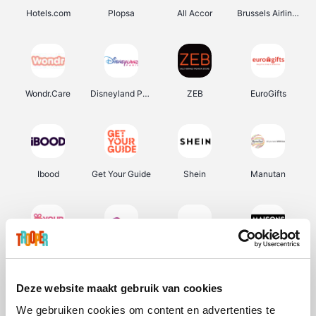
Hotels.com
Plopsa
All Accor
Brussels Airlines
Wondr.Care
Disneyland Paris
ZEB
EuroGifts
Ibood
Get Your Guide
Shein
Manutan
YourSurprise.be
Sunparks
Transavia
Maisons du Monde
Deze website maakt gebruik van cookies
We gebruiken cookies om content en advertenties te