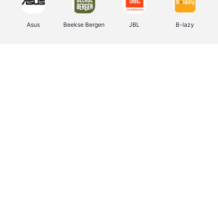
Asus
Beekse Bergen
JBL
B-lazy
Direct Ferries
Tefal
Rentcars BE
CAMPER
Holidaysuites.be
DreamLand
Stronger
Philips Hue
Yves Rocher
Babor
RAD
Marie-Stella-Maris