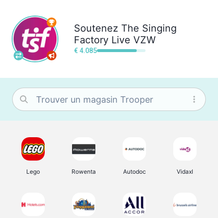
Soutenez
The Singing
Factory Live VZW
€ 4.085
Lego
Rowenta
Autodoc
Vidaxl