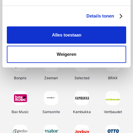
Hunkemöller
Office-Deals
Pizzahut.be
Weekendesk
Details tonen
Alles toestaan
My Jewellery
Tennis Point
Samsung
Delonghi
Weigeren
Bonprix
Zeeman
Selected
BRAX
Bax Music
Samsonite
Kambukka
Vertbaudet