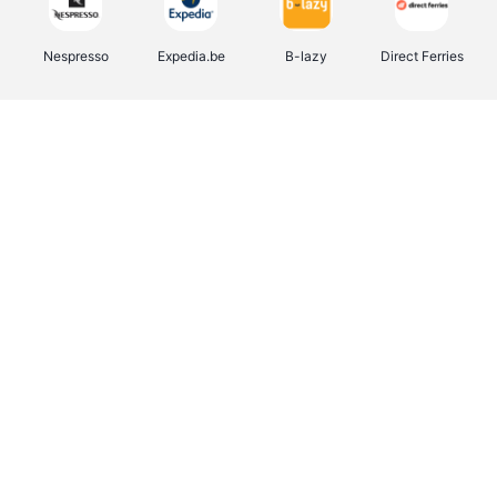
Nespresso
Expedia.be
B-lazy
Direct Ferries
Shop like you Give A Damn
Tefal
Rentcars BE
DreamLand
CAMPER
Yves Rocher
Stronger
Philips Hue
Babor
RAD
Schäfer Shop
Marie-Stella-Maris