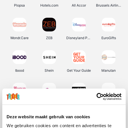
Plopsa
Hotels.com
All Accor
Brussels Airlines
Wondr.Care
ZEB
Disneyland Paris
EuroGifts
Ibood
Shein
Get Your Guide
Manutan
YourSurprise.be
Sunparks
Maisons du Monde
Transavia
Deze website maakt gebruik van cookies
We gebruiken cookies om content en advertenties te