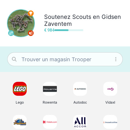
Soutenez
Scouts en Gidsen
Zaventem
€ 984
Lego
Rowenta
Autodoc
Vidaxl