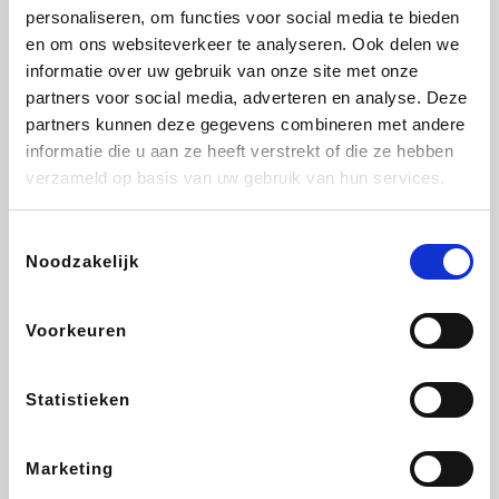
personaliseren, om functies voor social media te bieden
Beauty Plaza
Fnac
Tuifly.be
Dyson
en om ons websiteverkeer te analyseren. Ook delen we
informatie over uw gebruik van onze site met onze
partners voor social media, adverteren en analyse. Deze
partners kunnen deze gegevens combineren met andere
informatie die u aan ze heeft verstrekt of die ze hebben
Weekendesk
Sarenza
Schiesser
Interhome
verzameld op basis van uw gebruik van hun services.
Toestemmingsselectie
Noodzakelijk
Bolt Energie
Auto5
Maxi Zoo
Lufthansa
Voorkeuren
Statistieken
CheapTickets.be
Hunkemöller
Tempur
DeubaXXL
Marketing