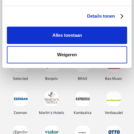
About You
Ekoi
Office-Deals
Pizzahut.be
Details tonen
Alles toestaan
Samsung
Delonghi
Tennis Point
My Jewellery
Weigeren
Selected
Bonprix
BRAX
Bax Music
Zeeman
Martin's Hotels
Kambukka
Vertbaudet