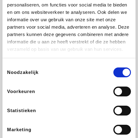
personaliseren, om functies voor social media te bieden
Fnac
Beauty Plaza
Tuifly.be
Dyson
en om ons websiteverkeer te analyseren. Ook delen we
informatie over uw gebruik van onze site met onze
partners voor social media, adverteren en analyse. Deze
partners kunnen deze gegevens combineren met andere
informatie die u aan ze heeft verstrekt of die ze hebben
Weekendesk
Sarenza
Schiesser
Interhome
verzameld op basis van uw gebruik van hun services.
Toestemmingsselectie
Noodzakelijk
Bolt Energie
Maxi Zoo
Auto5
Lufthansa
Voorkeuren
Statistieken
CheapTickets.be
Hunkemöller
Tempur
DeubaXXL
Marketing