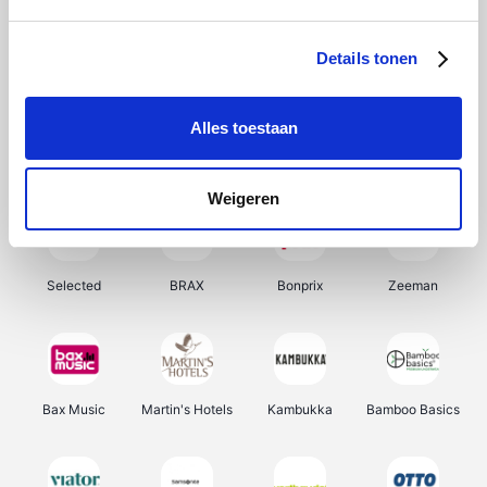
About You
Ekoi
Office-Deals
Pizzahut.be
Details tonen
Alles toestaan
Samsung
My Jewellery
Delonghi
Tennis Point
Weigeren
Selected
BRAX
Bonprix
Zeeman
Bax Music
Martin's Hotels
Kambukka
Bamboo Basics