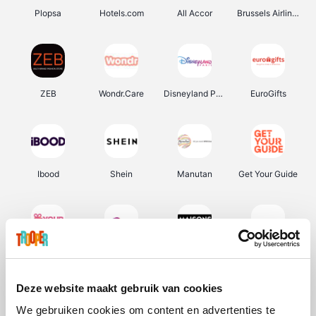
Plopsa
Hotels.com
All Accor
Brussels Airlines
ZEB
Wondr.Care
Disneyland Paris
EuroGifts
Ibood
Shein
Manutan
Get Your Guide
YourSurprise.be
Sunparks
Maisons du Monde
Transavia
Deze website maakt gebruik van cookies
We gebruiken cookies om content en advertenties te