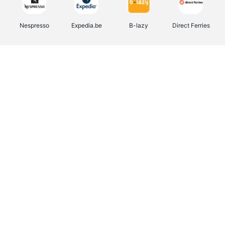
Nespresso
Expedia.be
B-lazy
Direct Ferries
Shop like you Give A Damn
Stronger
Tefal
DreamLand
Yves Rocher
Rentcars BE
CAMPER
Marie-Stella-Maris
Philips Hue
Babor
Schäfer Shop
Walibi