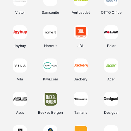
Viator
Samsonite
Vertbaudet
OTTO Office
Joybuy
Name It
JBL
Polar
Vila
Kiwi.com
Jackery
Acer
Asus
Beekse Bergen
Tamaris
Desigual