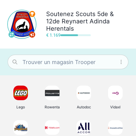
Soutenez
Scouts 5de &
12de Reynaert Adinda
Herentals
€ 1.169
Lego
Rowenta
Autodoc
Vidaxl