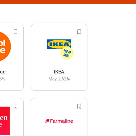
lue
IKEA
5
%
Moy.
2.62
%