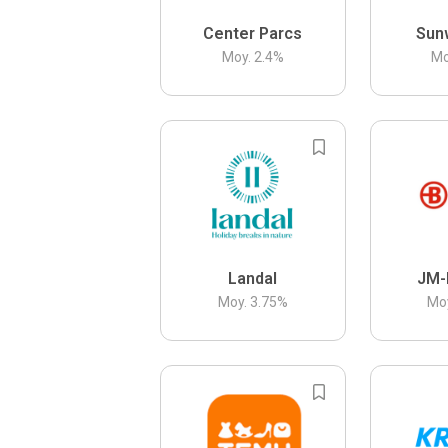
Center Parcs
Sun
Moy.
2.4
%
Mo
Landal
JM-
Moy.
3.75
%
Mo