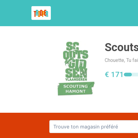
Scout
Chouette, Tu fa
€ 171