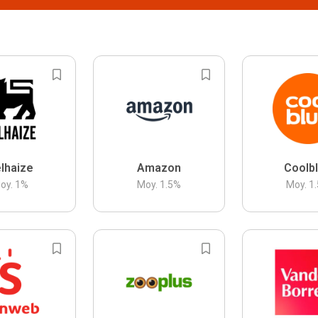
lhaize
Amazon
Coolb
oy.
1
%
Moy.
1.5
%
Moy.
1.