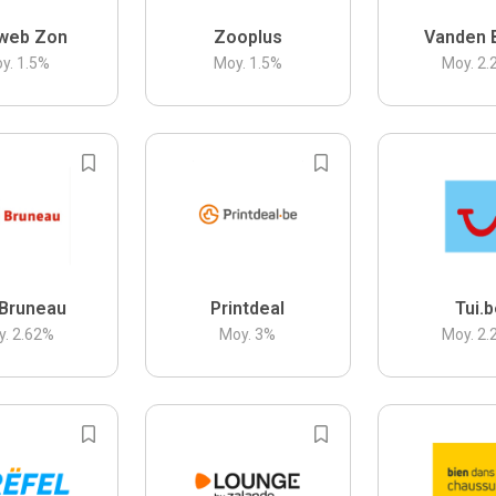
web Zon
Zooplus
Vanden 
y.
1.5
%
Moy.
1.5
%
Moy.
2.
Bruneau
Printdeal
Tui.
y.
2.62
%
Moy.
3
%
Moy.
2.