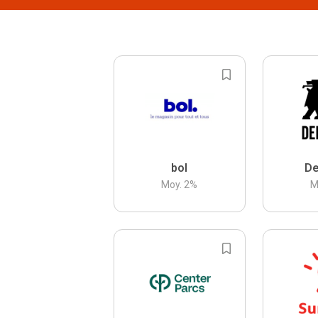
bol
De
Moy.
2
%
M