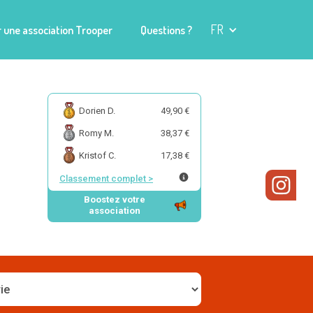
FR
 une association Trooper
Questions ?
Dorien D.
49,90 €
Romy M.
38,37 €
Kristof C.
17,38 €
Classement complet
>
Boostez votre
association