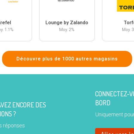
refel
Lounge by Zalando
Torf
y.
1.1
%
Moy.
2
%
Moy.
Découvre plus de 1000 autres magasins
CONNECTEZ-VO
BORD
AVEZ ENCORE DES
IONS ?
Uniquement pour
s réponses