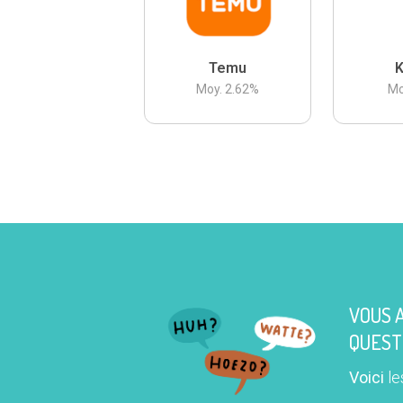
Temu
K
Moy.
2.62
%
Mo
VOUS 
QUEST
Voici
le