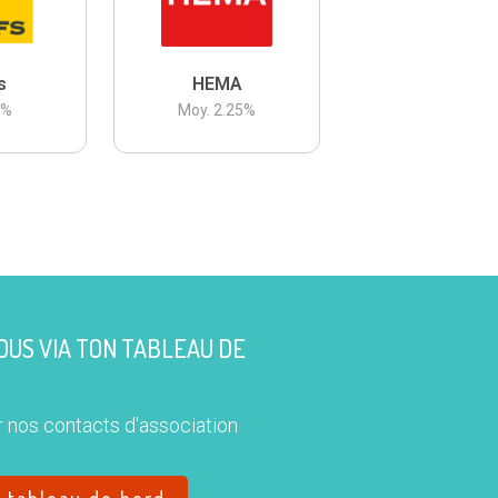
s
HEMA
3
%
Moy.
2.25
%
US VIA TON TABLEAU DE
 nos contacts d'association