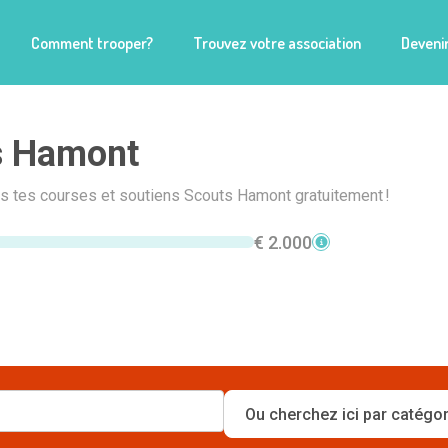
Comment trooper?
Trouvez votre association
Devenir
s Hamont
is tes courses et soutiens Scouts Hamont gratuitement !
€ 2.000