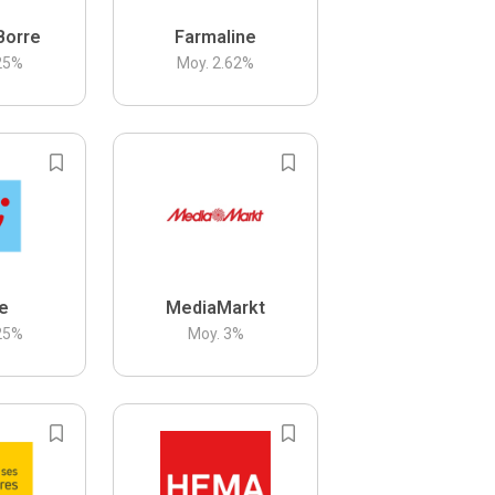
Borre
Farmaline
25
%
Moy.
2.62
%
be
MediaMarkt
25
%
Moy.
3
%