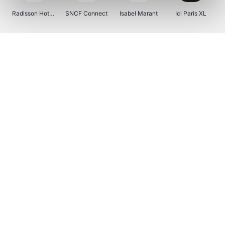
Radisson Hotels
SNCF Connect
Isabel Marant
Ici Paris XL
BergHOFF Home
Kenwood
Brouwland
I-run
Moulinex
Happy Size
Atlas & Zanzibar
Visiondirect
123optic
Warredal
Marlies Dekkers
Lyca Mobile