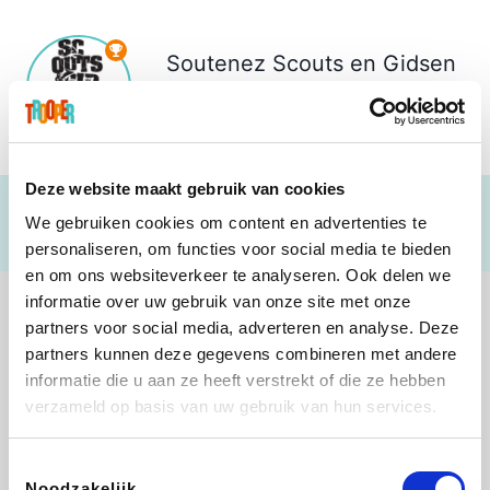
Soutenez
Scouts en Gidsen
Lievegem
€ 790
Deze website maakt gebruik van cookies
We gebruiken cookies om content en advertenties te
personaliseren, om functies voor social media te bieden
en om ons websiteverkeer te analyseren. Ook delen we
informatie over uw gebruik van onze site met onze
partners voor social media, adverteren en analyse. Deze
partners kunnen deze gegevens combineren met andere
informatie die u aan ze heeft verstrekt of die ze hebben
Direct Ferries
Shop like you Give A Damn
Stronger
DreamLand
verzameld op basis van uw gebruik van hun services.
Toestemmingsselectie
Noodzakelijk