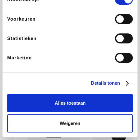
Yves Rocher
Rentcars BE
CAMPER
Marie-Stella-Maris
Voorkeuren
Statistieken
Philips Hue
Babor
Schäfer Shop
Walibi
Marketing
Pierre et Vacances
RAD
LIU JO
Plopsa Verblijven
Details tonen
Alles toestaan
Spartoo
Pixartprinting
BBODY
Holidaysuites.be
Weigeren