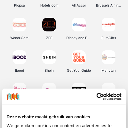
Plopsa
Hotels.com
All Accor
Brussels Airlines
Wondr.Care
ZEB
Disneyland Paris
EuroGifts
Ibood
Shein
Get Your Guide
Manutan
YourSurprise.be
Sunparks
Maisons du Monde
Transavia
Deze website maakt gebruik van cookies
We gebruiken cookies om content en advertenties te