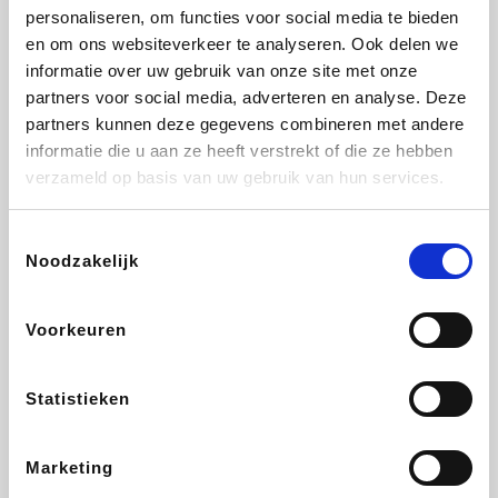
personaliseren, om functies voor social media te bieden
Beauty Plaza
Fnac
Tuifly.be
Dyson
en om ons websiteverkeer te analyseren. Ook delen we
informatie over uw gebruik van onze site met onze
partners voor social media, adverteren en analyse. Deze
partners kunnen deze gegevens combineren met andere
informatie die u aan ze heeft verstrekt of die ze hebben
Weekendesk
Sarenza
Schiesser
Interhome
verzameld op basis van uw gebruik van hun services.
Toestemmingsselectie
Noodzakelijk
Bolt Energie
Auto5
Maxi Zoo
Lufthansa
Voorkeuren
Statistieken
CheapTickets.be
Hunkemöller
Tempur
DeubaXXL
Marketing