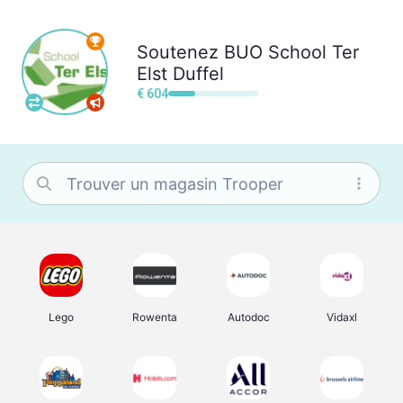
Soutenez
BUO School Ter
Elst Duffel
€ 604
Lego
Rowenta
Autodoc
Vidaxl