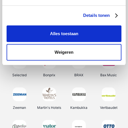
About You
Ekoi
Office-Deals
Pizzahut.be
Details tonen
Alles toestaan
Samsung
Delonghi
Tennis Point
My Jewellery
Weigeren
Selected
Bonprix
BRAX
Bax Music
Zeeman
Martin's Hotels
Kambukka
Vertbaudet