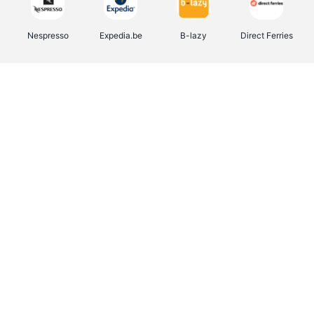
Nespresso
Expedia.be
B-lazy
Direct Ferries
Shop like you Give A Damn
Tefal
Rentcars BE
DreamLand
CAMPER
Yves Rocher
Stronger
Philips Hue
Babor
RAD
Schäfer Shop
Marie-Stella-Maris