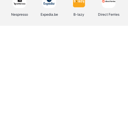
Nespresso
Expedia.be
B-lazy
Direct Ferries
Shop like you Give A Damn
Tefal
Rentcars BE
DreamLand
CAMPER
Yves Rocher
Stronger
Philips Hue
Babor
RAD
Schäfer Shop
Marie-Stella-Maris