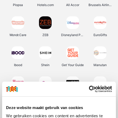
Plopsa
Hotels.com
All Accor
Brussels Airlines
Wondr.Care
ZEB
Disneyland Paris
EuroGifts
Ibood
Shein
Get Your Guide
Manutan
YourSurprise.be
Sunparks
Maisons du Monde
Transavia
Deze website maakt gebruik van cookies
We gebruiken cookies om content en advertenties te