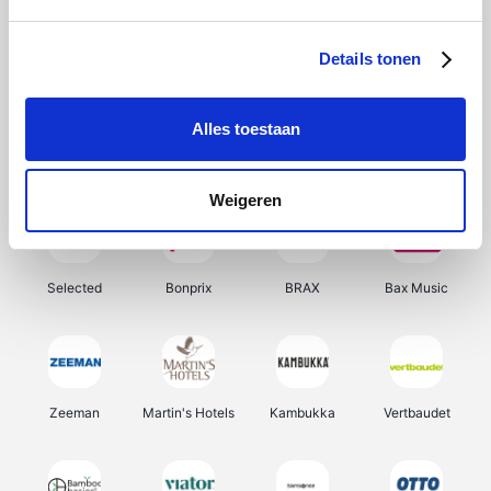
About You
Ekoi
Office-Deals
Pizzahut.be
Details tonen
Alles toestaan
Samsung
Delonghi
Tennis Point
My Jewellery
Weigeren
Selected
Bonprix
BRAX
Bax Music
Zeeman
Martin's Hotels
Kambukka
Vertbaudet