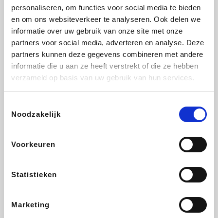
personaliseren, om functies voor social media te bieden
Beauty Plaza
Fnac
Tuifly.be
Dyson
en om ons websiteverkeer te analyseren. Ook delen we
informatie over uw gebruik van onze site met onze
partners voor social media, adverteren en analyse. Deze
partners kunnen deze gegevens combineren met andere
informatie die u aan ze heeft verstrekt of die ze hebben
Weekendesk
Sarenza
Schiesser
Interhome
verzameld op basis van uw gebruik van hun services.
Toestemmingsselectie
Noodzakelijk
Bolt Energie
Auto5
Maxi Zoo
Lufthansa
Voorkeuren
Statistieken
CheapTickets.be
Hunkemöller
Tempur
DeubaXXL
Marketing