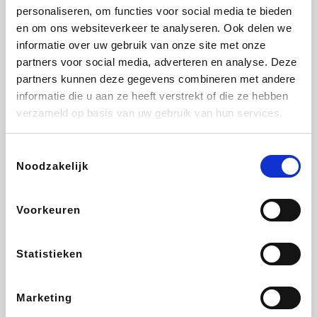
personaliseren, om functies voor social media te bieden
Fnac
Transavia
Tuifly.be
Dyson
en om ons websiteverkeer te analyseren. Ook delen we
informatie over uw gebruik van onze site met onze
partners voor social media, adverteren en analyse. Deze
partners kunnen deze gegevens combineren met andere
informatie die u aan ze heeft verstrekt of die ze hebben
Sarenza
Weekendesk
Schiesser
Interhome
verzameld op basis van uw gebruik van hun services.
Toestemmingsselectie
Noodzakelijk
Maxi Zoo
Bolt Energie
Auto5
Lufthansa
Voorkeuren
Statistieken
CheapTickets.be
Tempur
Hunkemöller
DeubaXXL
Marketing