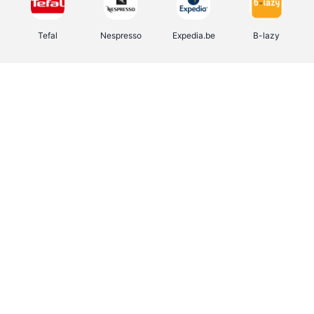
Tefal
Nespresso
Expedia.be
B-lazy
Direct Ferries
Shop like you Give A Damn
Stronger
DreamLand
Yves Rocher
Rentcars BE
CAMPER
Marie-Stella-Maris
Philips Hue
Babor
Schäfer Shop
Walibi