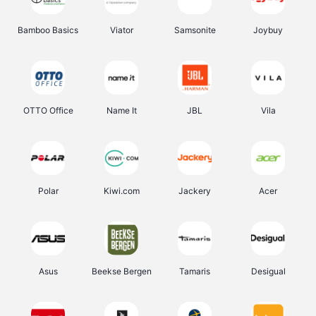
Bamboo Basics
Viator
Samsonite
Joybuy
OTTO Office
Name It
JBL
Vila
Polar
Kiwi.com
Jackery
Acer
Asus
Beekse Bergen
Tamaris
Desigual