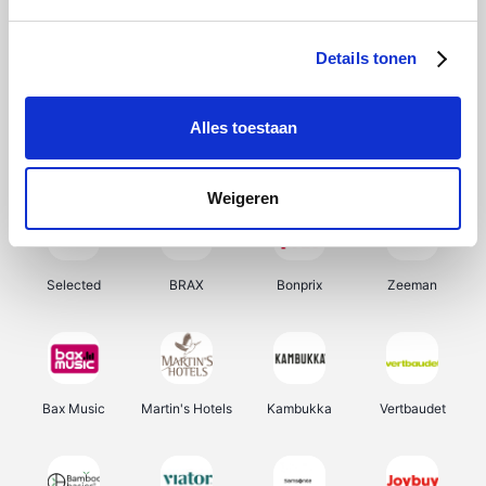
About You
Ekoi
Office-Deals
Pizzahut.be
Details tonen
Alles toestaan
Samsung
My Jewellery
Delonghi
Tennis Point
Weigeren
Selected
BRAX
Bonprix
Zeeman
Bax Music
Martin's Hotels
Kambukka
Vertbaudet