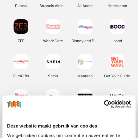
Plopsa
Brussels Airlines
All Accor
Hotels.com
ZEB
Wondr.Care
Disneyland Paris
Ibood
EuroGifts
Shein
Manutan
Get Your Guide
YourSurprise.be
Sunparks
Maisons du Monde
Beauty Plaza
Deze website maakt gebruik van cookies
We gebruiken cookies om content en advertenties te