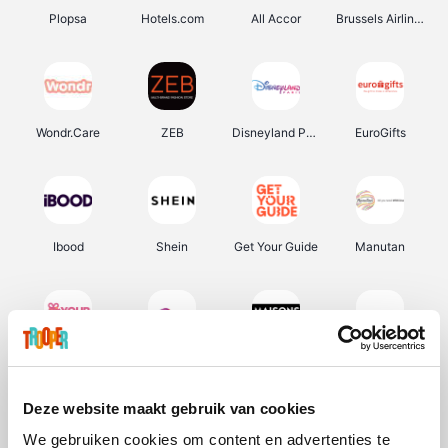
Plopsa
Hotels.com
All Accor
Brussels Airlines
Wondr.Care
ZEB
Disneyland Paris
EuroGifts
Ibood
Shein
Get Your Guide
Manutan
YourSurprise.be
Sunparks
Maisons du Monde
Transavia
Deze website maakt gebruik van cookies
We gebruiken cookies om content en advertenties te