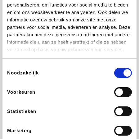
personaliseren, om functies voor social media te bieden
Beauty Plaza
Fnac
Tuifly.be
Dyson
en om ons websiteverkeer te analyseren. Ook delen we
informatie over uw gebruik van onze site met onze
partners voor social media, adverteren en analyse. Deze
partners kunnen deze gegevens combineren met andere
informatie die u aan ze heeft verstrekt of die ze hebben
Weekendesk
Sarenza
Schiesser
Interhome
verzameld op basis van uw gebruik van hun services.
Toestemmingsselectie
Noodzakelijk
Bolt Energie
Auto5
Maxi Zoo
Lufthansa
Voorkeuren
Statistieken
CheapTickets.be
Hunkemöller
Tempur
DeubaXXL
Marketing