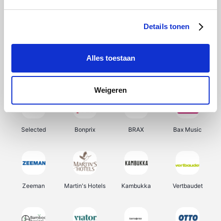
About You
Ekoi
Office-Deals
Pizzahut.be
Details tonen
Alles toestaan
Samsung
Delonghi
Tennis Point
My Jewellery
Weigeren
Selected
Bonprix
BRAX
Bax Music
Zeeman
Martin's Hotels
Kambukka
Vertbaudet