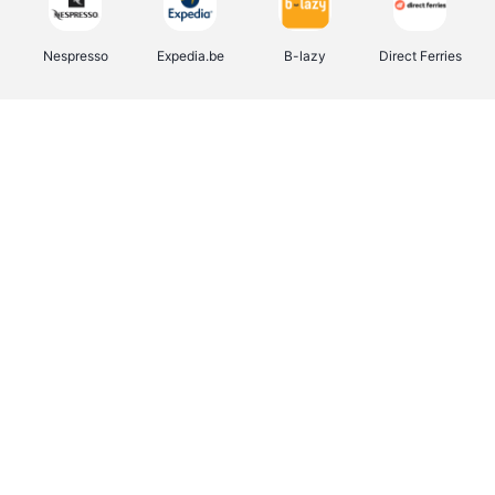
Nespresso
Expedia.be
B-lazy
Direct Ferries
Shop like you Give A Damn
Tefal
Rentcars BE
DreamLand
CAMPER
Yves Rocher
Stronger
Philips Hue
Babor
RAD
Schäfer Shop
Marie-Stella-Maris