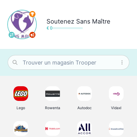
Soutenez
Sans Maître
€ 0
Lego
Rowenta
Autodoc
Vidaxl