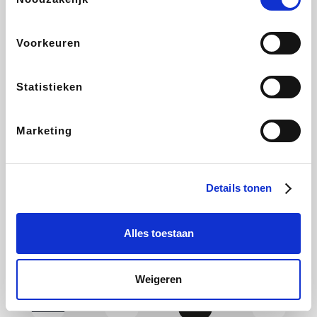
Yves Rocher
Rentcars BE
CAMPER
Marie-Stella-Maris
Voorkeuren
Statistieken
Philips Hue
Babor
Schäfer Shop
Walibi
Marketing
Pierre et Vacances
RAD
Spartoo
Plopsa Verblijven
Details tonen
Alles toestaan
Pixartprinting
BBODY
Holidaysuites.be
Radisson Hotels
Weigeren