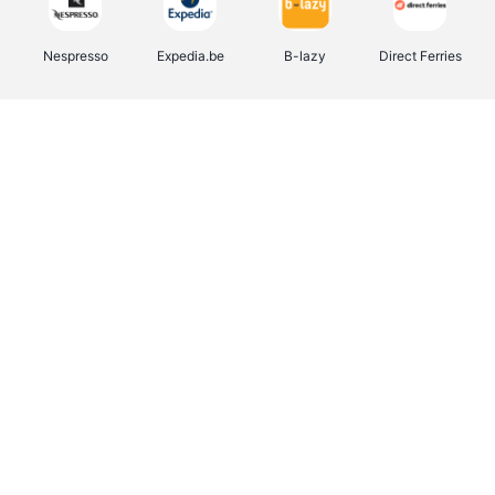
Nespresso
Expedia.be
B-lazy
Direct Ferries
Shop like you Give A Damn
Tefal
Rentcars BE
DreamLand
CAMPER
Yves Rocher
Stronger
Philips Hue
Babor
RAD
Schäfer Shop
Marie-Stella-Maris