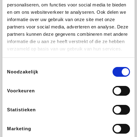
personaliseren, om functies voor social media te bieden
Beauty Plaza
Fnac
Tuifly.be
Dyson
en om ons websiteverkeer te analyseren. Ook delen we
informatie over uw gebruik van onze site met onze
partners voor social media, adverteren en analyse. Deze
partners kunnen deze gegevens combineren met andere
informatie die u aan ze heeft verstrekt of die ze hebben
Weekendesk
Sarenza
Schiesser
Interhome
verzameld op basis van uw gebruik van hun services.
Toestemmingsselectie
Noodzakelijk
Bolt Energie
Auto5
Maxi Zoo
Lufthansa
Voorkeuren
Statistieken
CheapTickets.be
Hunkemöller
Tempur
DeubaXXL
Marketing