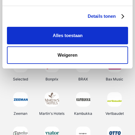
About You
Ekoi
Office-Deals
Pizzahut.be
Details tonen
Alles toestaan
Samsung
Delonghi
Tennis Point
My Jewellery
Weigeren
Selected
Bonprix
BRAX
Bax Music
Zeeman
Martin's Hotels
Kambukka
Vertbaudet