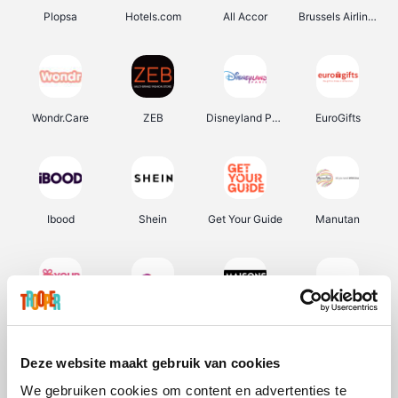
Plopsa
Hotels.com
All Accor
Brussels Airlines
Wondr.Care
ZEB
Disneyland Paris
EuroGifts
Ibood
Shein
Get Your Guide
Manutan
YourSurprise.be
Sunparks
Maisons du Monde
Transavia
Deze website maakt gebruik van cookies
We gebruiken cookies om content en advertenties te