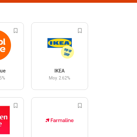
lue
IKEA
5
%
Moy.
2.62
%