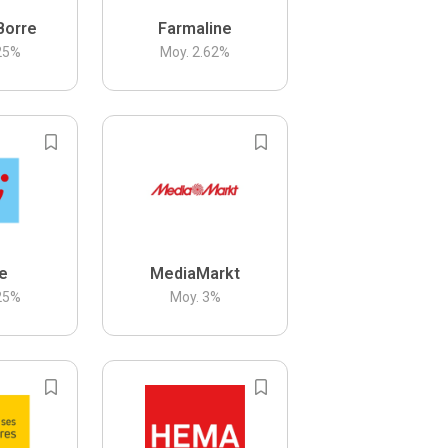
Borre
Farmaline
25
%
Moy.
2.62
%
be
MediaMarkt
25
%
Moy.
3
%