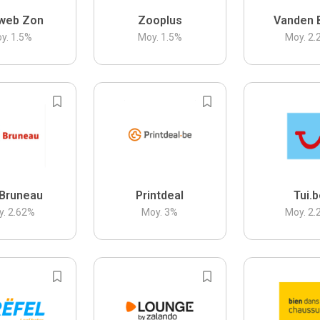
web Zon
Zooplus
Vanden 
y.
1.5
%
Moy.
1.5
%
Moy.
2.
Bruneau
Printdeal
Tui.
y.
2.62
%
Moy.
3
%
Moy.
2.