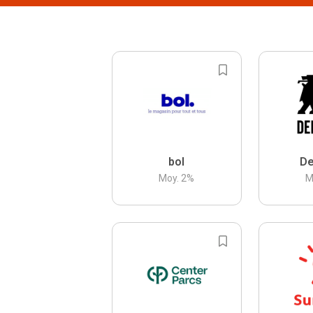
bol
De
Moy.
2
%
M