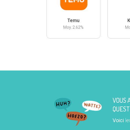
Temu
K
Moy.
2.62
%
Mo
VOUS 
QUEST
Voici
le