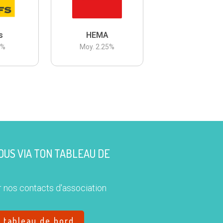
s
HEMA
3
%
Moy.
2.25
%
US VIA TON TABLEAU DE
 nos contacts d'association
e tableau de bord