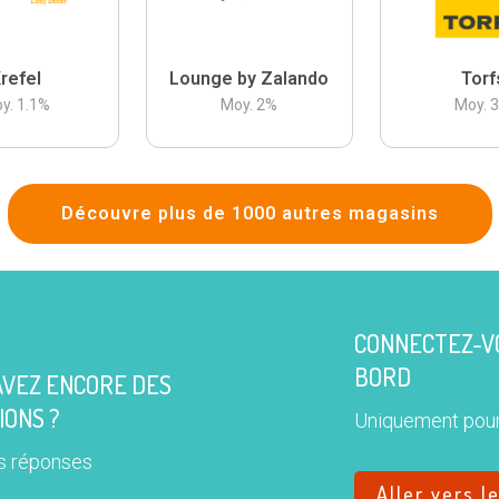
refel
Lounge by Zalando
Torf
y.
1.1
%
Moy.
2
%
Moy.
Découvre plus de 1000 autres magasins
CONNECTEZ-VO
BORD
AVEZ ENCORE DES
IONS ?
Uniquement pour
s réponses
Aller vers l