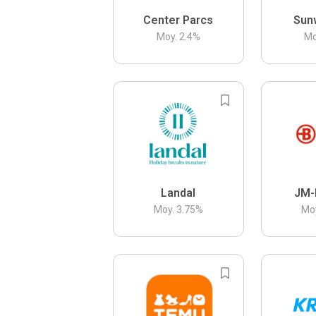
Center Parcs
Sun
Moy.
2.4
%
Mo
Landal
JM-
Moy.
3.75
%
Mo