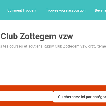
Comment trooper?
Trouvez votre association
Devenir
 Club Zottegem vzw
is tes courses et soutiens Rugby Club Zottegem vzw gratuitemen